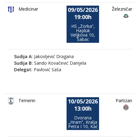
09/05/2026
Medicinar
Železničar
19:00h
HS „Zorka“,
Hajduk
Veljkova 10,
Šabac
Sudija A:
Jakovljević Dragana
Sudija B:
Sando Kovačević Danijela
Delegat:
Pavlović Saša
10/05/2026
Temerin
Partizan
13:00h
Dvorana
„Hram“, Kralja
Petra I 10, Kać