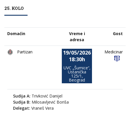
25. KOLO
Domaćin
Vreme i
Gost
adresa
19/05/2026
Partizan
Medicinar
18:30h
UVC „Šumice“,
Ustanička
125/1,
Beograd
Sudija A:
Trivković Danijel
Sudija B:
Milosavljević Boriša
Delegat:
Vraneš Vera