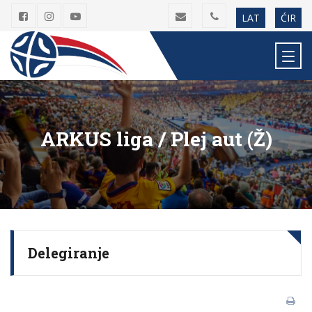
LAT
ĆIR
ARKUS liga / Plej aut (Ž)
Delegiranje