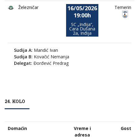
16/05/2026
Železničar
Temerin
19:00h
SC „Inđija“,
Cara Dušana
2a, Inđija
Sudija A:
Mandić Ivan
Sudija B:
Kovačić Nemanja
Delegat:
Đorđević Predrag
24. KOLO
Domaćin
Vreme i
Gost
adresa