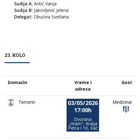
Sudija A:
Antić Vanja
Sudija B:
Jakovljević Jelena
Delegat:
Obućina Svetlana
23. KOLO
Domaćin
Vreme i
Gost
adresa
03/05/2026
Temerin
Medicinar
17:00h
Dvorana
„Hram“, Kralja
Petra I 10, Kać