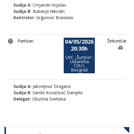
Sudija A:
Crnjanski Vojislav
Sudija B:
Bubanja Nikodin
Kontrolor:
Grgurević Branislav
04/05/2026
Partizan
Železničar
20:30h
UVC „Šumice“,
Ustanička
125/1,
Beograd
Sudija A:
Jakovljević Dragana
Sudija B:
Sando Kovačević Danijela
Delegat:
Obućina Svetlana