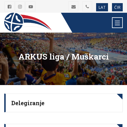
LAT
ĆIR
ARKUS liga / Muškarci
Delegiranje