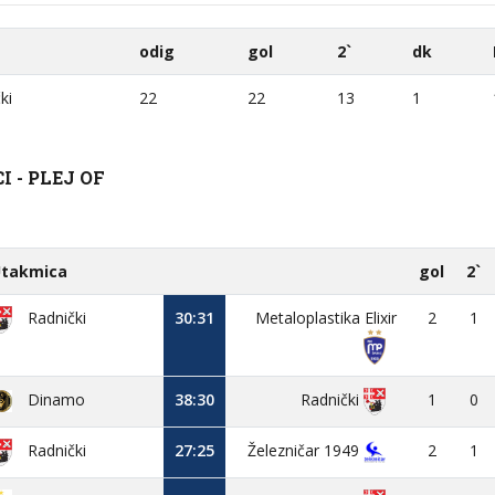
odig
gol
2`
dk
22
22
13
1
ki
 - PLEJ OF
takmica
gol
2`
30:31
Metaloplastika Elixir
2
1
Radnički
Dinamo
38:30
1
0
Radnički
27:25
Železničar 1949
2
1
Radnički