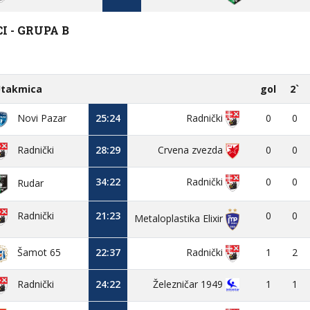
 - GRUPA B
takmica
gol
2`
Novi Pazar
25:24
0
0
Radnički
28:29
Crvena zvezda
0
0
Radnički
34:22
0
0
Radnički
Rudar
21:23
0
0
Radnički
Metaloplastika Elixir
22:37
1
2
Radnički
Šamot 65
24:22
Železničar 1949
1
1
Radnički