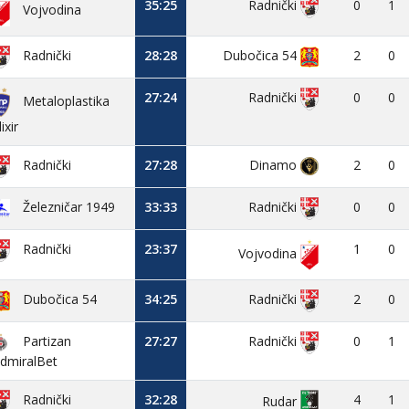
35:25
0
1
Radnički
Vojvodina
28:28
Dubočica 54
2
0
Radnički
27:24
0
0
Radnički
Metaloplastika
lixir
27:28
Dinamo
2
0
Radnički
Železničar 1949
33:33
0
0
Radnički
23:37
1
0
Radnički
Vojvodina
Dubočica 54
34:25
2
0
Radnički
Partizan
27:27
0
1
Radnički
dmiralBet
32:28
4
1
Radnički
Rudar