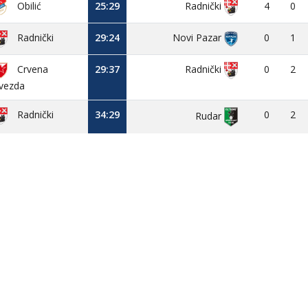
Obilić
25:29
4
0
Radnički
29:24
Novi Pazar
0
1
Radnički
Crvena
29:37
0
2
Radnički
vezda
34:29
0
2
Radnički
Rudar