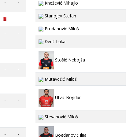
-
-
Knežević Mihajlo
Stanojev Stefan
-
Prodanović Miloš
-
-
Đerić Luka
-
-
Stošić Nebojša
-
-
Mutavdžić Miloš
-
-
Utvić Bogdan
-
-
-
-
Stevanović Miloš
-
-
Bogdanović Ilija