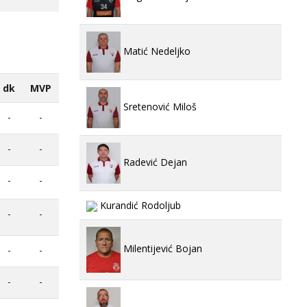
Matić Nedeljko
dk
MVP
Sretenović Miloš
-
-
-
-
Radević Dejan
-
-
Kurandić Rodoljub
-
-
Milentijević Bojan
-
-
-
-