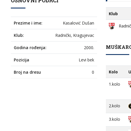
OSNOVNI PODACI
Klub
Prezime i ime:
Kasalović Dušan
Radnič
Klub:
Radnički, Kragujevac
MUŠKARCI
Godina rođenja:
2000.
Pozicija
Levi bek
Kolo
U
Broj na dresu
0
1.kolo
2.kolo
3.kolo