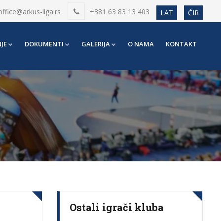
office@arkus-liga.rs
+381 63 83 13 403
LAT
ĆIR
JE
DOKUMENTI
GALERIJA
O NAMA
KONTAKT
Ostali igrači kluba