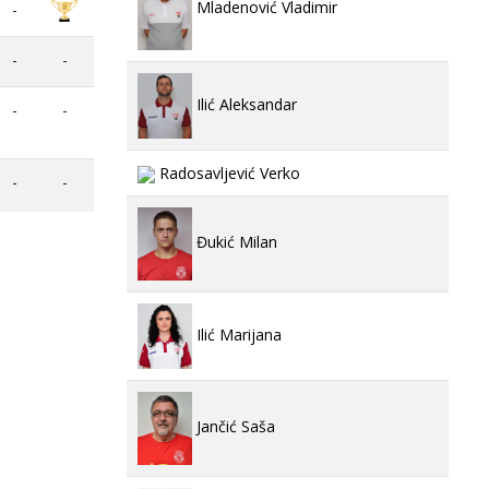
Mladenović Vladimir
-
-
-
Ilić Aleksandar
-
-
Radosavljević Verko
-
-
Đukić Milan
Ilić Marijana
Jančić Saša