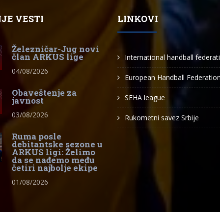
JE VESTI
LINKOVI
Železničar-Jug novi
član ARKUS lige
International handball federat
04/08/2026
European Handball Federatio
Obaveštenje za
SEHA league
javnost
03/08/2026
Rukometni savez Srbije
Ruma posle
debitantske sezone u
ARKUS ligi: Želimo
da se nađemo među
četiri najbolje ekipe
01/08/2026