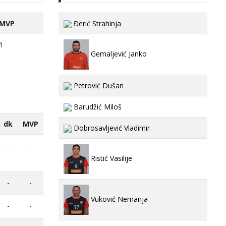
MVP
Đerić Strahinja
1
Gemaljević Janko
Petrović Dušan
Barudžić Miloš
dk
MVP
Dobrosavljević Vladimir
-
-
Ristić Vasilije
-
-
Vuković Nemanja
-
-