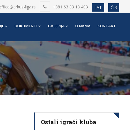
office@arkus-liga.rs
+381 63 83 13 403
LAT
ĆIR
JE
DOKUMENTI
GALERIJA
O NAMA
KONTAKT
Ostali igrači kluba