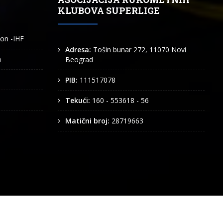
KLUBOVA SUPERLIGE
ion -IHF
Adresa:
Tošin bunar 272, 11070 Novi
n
Beograd
PIB:
111517078
Tekući:
160 - 553618 - 56
Matični broj:
28719663