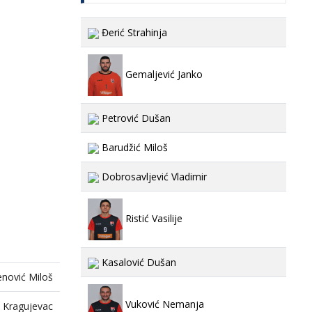
Đerić Strahinja
Gemaljević Janko
Petrović Dušan
Barudžić Miloš
Dobrosavljević Vladimir
Ristić Vasilije
Kasalović Dušan
enović Miloš
Vuković Nemanja
, Kragujevac