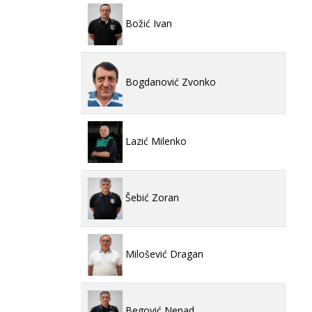
Božić Ivan
Bogdanović Zvonko
Lazić Milenko
Šebić Zoran
Milošević Dragan
Begović Nenad