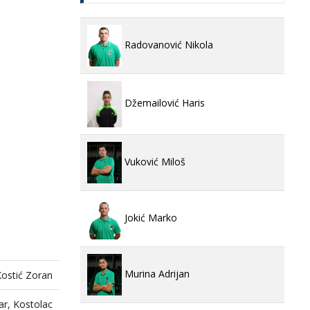
Radovanović Nikola
Džemailović Haris
Vuković Miloš
Jokić Marko
Murina Adrijan
ostić Zoran
ar, Kostolac