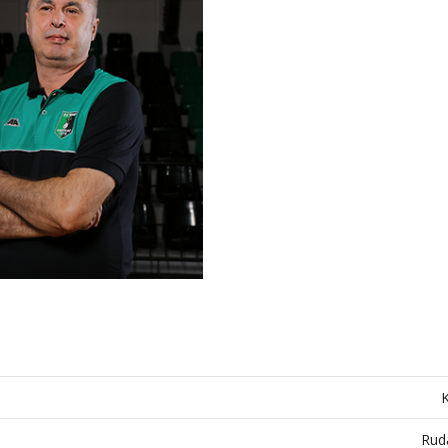
K
Rud