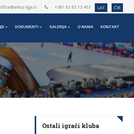
office@arkus-liga.rs
+381 63 83 13 403
LAT
ĆIR
JE
DOKUMENTI
GALERIJA
O NAMA
KONTAKT
Ostali igrači kluba