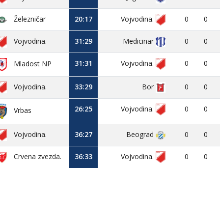
Železničar
20:17
Vojvodina.
0
0
Vojvodina.
31:29
Medicinar
0
0
31:31
Vojvodina.
0
0
Mladost NP
Vojvodina.
33:29
Bor
0
0
26:25
Vojvodina.
0
0
Vrbas
Vojvodina.
36:27
Beograd
0
0
Crvena zvezda.
36:33
Vojvodina.
0
0