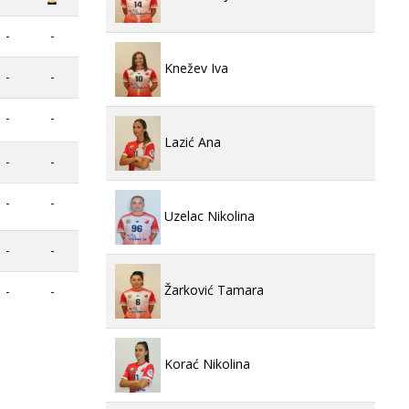
-
-
Knežev Iva
-
-
-
-
Lazić Ana
-
-
-
-
Uzelac Nikolina
-
-
Žarković Tamara
-
-
Korać Nikolina