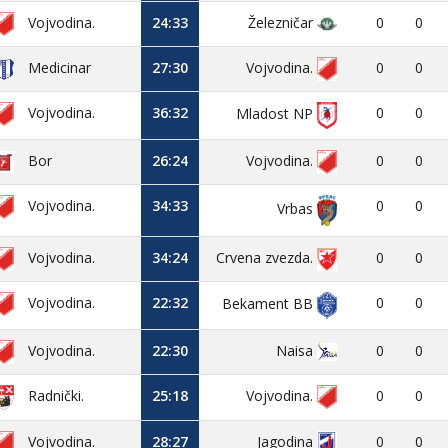
Vojvodina.
24:33
Železničar
0
0
Medicinar
27:30
Vojvodina.
0
0
Vojvodina.
36:32
0
0
Mladost NP
Bor
26:24
Vojvodina.
0
0
Vojvodina.
34:33
0
0
Vrbas
Vojvodina.
34:24
Crvena zvezda.
0
0
Vojvodina.
22:32
0
0
Bekament BB
Vojvodina.
22:30
Naisa
0
0
25:18
Vojvodina.
0
0
Radnički.
Vojvodina.
28:27
Jagodina
0
0