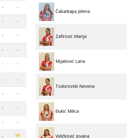
-
-
Čabarkapa Jelena
-
-
-
-
Zafirović Marija
-
-
Mijailović Lana
-
-
-
-
Todorovski Nevena
-
-
-
-
Đukić Milica
-
-
Veličković Jovana
-