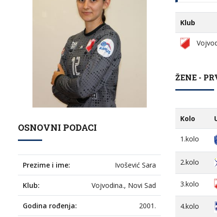
Klub
Vojvod
ŽENE - PR
Kolo
OSNOVNI PODACI
1.kolo
2.kolo
Prezime i ime:
Ivošević Sara
3.kolo
Klub:
Vojvodina., Novi Sad
Godina rođenja:
2001.
4.kolo