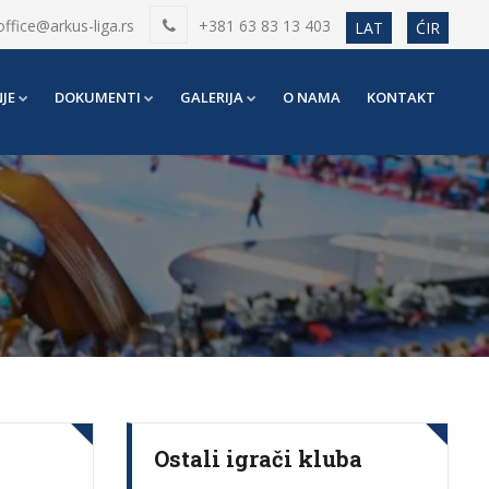
office@arkus-liga.rs
+381 63 83 13 403
LAT
ĆIR
JE
DOKUMENTI
GALERIJA
O NAMA
KONTAKT
Ostali igrači kluba