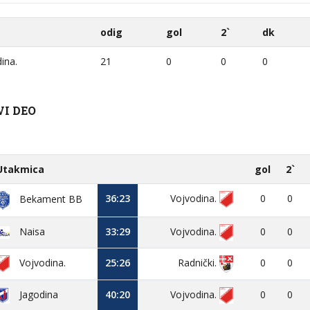
odig
gol
2`
dk
ina.
21
0
0
0
VI DEO
Utakmica
gol
2`
36:23
Vojvodina.
0
0
Bekament BB
Naisa
33:29
Vojvodina.
0
0
Vojvodina.
25:26
0
0
Radnički.
Jagodina
40:20
Vojvodina.
0
0