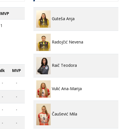
MVP
Guteša Anja
1
Radojčić Nevena
Raič Teodora
dk
MVP
-
-
Vulić Ana-Marija
-
-
-
-
Čaušević Mila
-
-