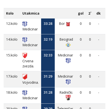
Kolo
Utakmica
gol
2`
dk
M
12.kolo
33:28
Bor
0
0
-
Medicinar
14.kolo
32:19
Beograd
0
0
-
Medicinar
15.kolo
32:33
Medicinar
0
0
-
Crvena
zvezda.
17.kolo
31:29
Medicinar
0
0
-
Vojvodina.
18.kolo
31:28
Radnički.
0
0
-
Medicinar
20.kolo
29:29
Železničar
0
0
-