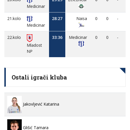
Medicinar
21.kolo
28:27
Naisa
0
0
-
Medicinar
22.kolo
33:36
Medicinar
0
0
-
Mladost
NP
Ostali igrači kluba
Jakovljević Katarina
Glišić Tamara