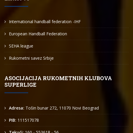
International handball federation -IHF
European Handball Federation
SEHA league
Rukometni savez Srbije
ASOCIJACIJA RUKOMETNIH KLUBOVA
SUPERLIGE
Adresa:
Tošin bunar 272, 11070 Novi Beograd
PIB:
111517078
Tekući:
160 - 553618 - 56