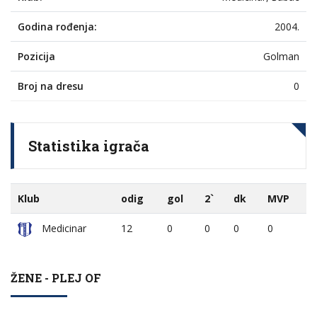
Godina rođenja:
2004.
Pozicija
Golman
Broj na dresu
0
Statistika igrača
Klub
odig
gol
2`
dk
MVP
Medicinar
12
0
0
0
0
ŽENE - PLEJ OF