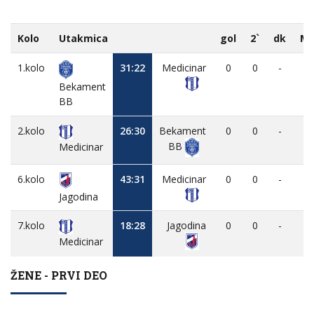
Kolo
Utakmica
gol
2`
dk
M
1.kolo
31:22
Medicinar
0
0
-
-
Bekament
BB
2.kolo
26:30
Bekament
0
0
-
-
BB
Medicinar
6.kolo
43:31
Medicinar
0
0
-
-
Jagodina
7.kolo
18:28
Jagodina
0
0
-
-
Medicinar
ŽENE - PRVI DEO