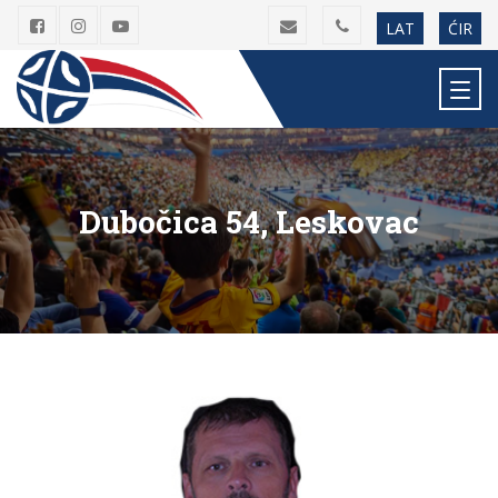
LAT
ĆIR
Dubočica 54, Leskovac