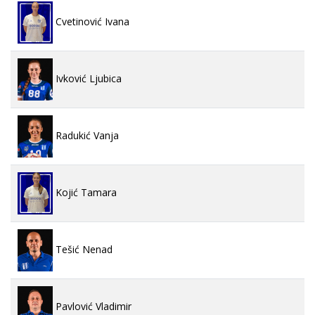
Cvetinović Ivana
Ivković Ljubica
Radukić Vanja
Kojić Tamara
Tešić Nenad
Pavlović Vladimir