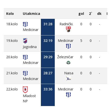
Kolo
Utakmica
gol
2`
dk
M
18.kolo
31:28
Radnički.
0
0
-
-
Medicinar
19.kolo
32:19
Medicinar
5
0
-
-
Jagodina
20.kolo
29:29
Železničar
0
0
-
-
Medicinar
21.kolo
28:27
Naisa
0
0
-
-
Medicinar
22.kolo
33:36
Medicinar
0
0
-
-
Mladost
NP