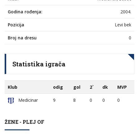
Godina rođenja:
2004.
Pozicija
Levi bek
Broj na dresu
0
Statistika igrača
Klub
odig
gol
2`
dk
MVP
Medicinar
9
8
0
0
0
ŽENE - PLEJ OF