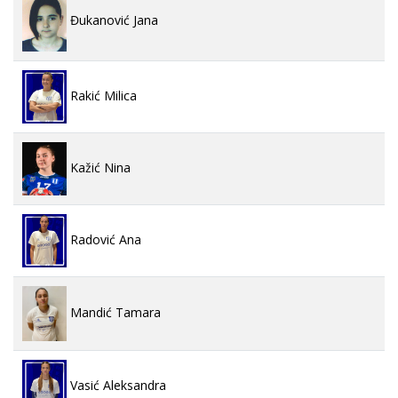
Đukanović Jana
Rakić Milica
Kažić Nina
Radović Ana
Mandić Tamara
Vasić Aleksandra