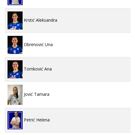
Krstić Aleksandra
Obrenović Una
Tomković Ana
Jović Tamara
Petrić Helena