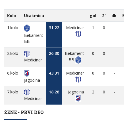
Kolo
Utakmica
gol
2`
dk
M
1.kolo
31:22
Medicinar
1
0
-
-
Bekament
BB
2.kolo
26:30
Bekament
0
0
-
-
BB
Medicinar
6.kolo
43:31
Medicinar
0
0
-
-
Jagodina
7.kolo
18:28
Jagodina
2
0
-
-
Medicinar
ŽENE - PRVI DEO