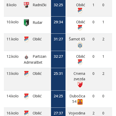
8.kolo
32:25
Obilić
1
0
-
Radnički
10.kolo
29:34
Obilić
0
1
-
Rudar
11.kolo
Obilić
31:27
Šamot 65
0
2
-
12.kolo
Partizan
32:27
Obilić
0
1
-
AdmiralBet
13.kolo
Obilić
25:31
Crvena
0
2
-
zvezda
14.kolo
Obilić
24:25
Dubočica
0
0
-
54
16.kolo
Obilić
27:37
Vojvodina
2
0
-