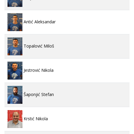
Antić Aleksandar
Topalović Miloš
Jestrović Nikola
Šaponjić Stefan
Krstić Nikola