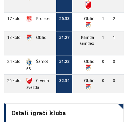
17.kolo
Proleter
26:33
Obilić
1
2
-
18.kolo
Obilić
31:27
Kikinda
1
1
-
Grindex
24.kolo
31:28
Obilić
0
0
-
Šamot
65
26.kolo
Crvena
32:34
Obilić
0
0
-
zvezda
Ostali igrači kluba