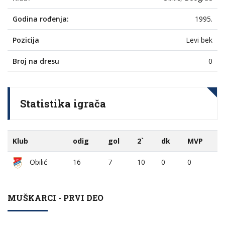
Godina rođenja:
1995.
Pozicija
Levi bek
Broj na dresu
0
Statistika igrača
Klub
odig
gol
2`
dk
MVP
Obilić
16
7
10
0
0
MUŠKARCI - PRVI DEO