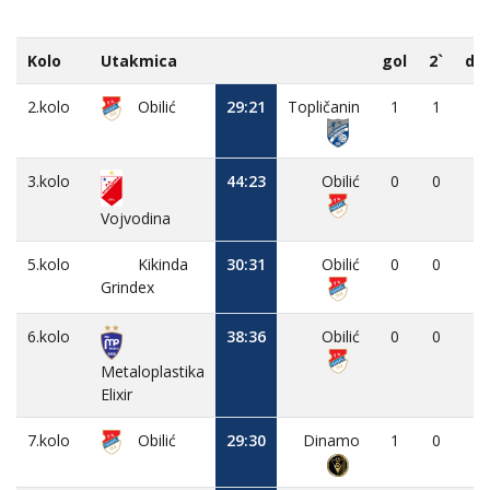
Kolo
Utakmica
gol
2`
dk
2.kolo
Obilić
29:21
Topličanin
1
1
-
3.kolo
44:23
Obilić
0
0
-
Vojvodina
5.kolo
Kikinda
30:31
Obilić
0
0
-
Grindex
6.kolo
38:36
Obilić
0
0
-
Metaloplastika
Elixir
7.kolo
Obilić
29:30
Dinamo
1
0
-