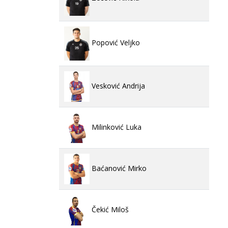
Popović Veljko
Vesković Andrija
Milinković Luka
Baćanović Mirko
Čekić Miloš