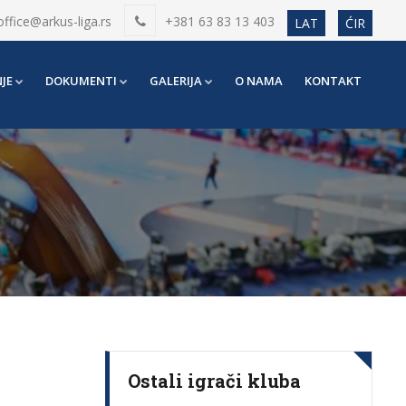
office@arkus-liga.rs
+381 63 83 13 403
LAT
ĆIR
JE
DOKUMENTI
GALERIJA
O NAMA
KONTAKT
Ostali igrači kluba