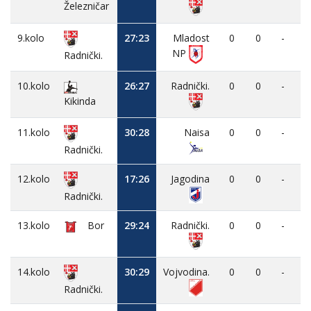
Železničar
9.kolo
27:23
Mladost
0
0
-
NP
Radnički.
10.kolo
26:27
Radnički.
0
0
-
Kikinda
11.kolo
30:28
Naisa
0
0
-
Radnički.
12.kolo
17:26
Jagodina
0
0
-
Radnički.
13.kolo
Bor
29:24
Radnički.
0
0
-
14.kolo
30:29
Vojvodina.
0
0
-
Radnički.