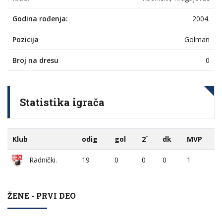
Godina rođenja:
2004.
Pozicija
Golman
Broj na dresu
0
Statistika igrača
Klub
odig
gol
2`
dk
MVP
19
0
0
0
1
Radnički.
ŽENE - PRVI DEO