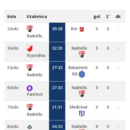
Kolo
Utakmica
gol
2`
dk
M
2.kolo
30:28
Bor
0
0
-
Radnički.
3.kolo
32:30
Radnički.
0
0
-
Vojvodina.
5.kolo
27:33
Bekament
0
0
-
BB
Radnički.
6.kolo
27:33
Radnički.
0
0
-
Pančevo
7.kolo
21:31
Medicinar
0
0
-
Radnički.
8.kolo
34:33
Radnički.
0
0
-