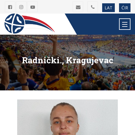
LAT
ĆIR
Radnički., Kragujevac