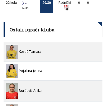
22.kolo
29:30
Radnički.
0
0
-
Naisa
Ostali igrači kluba
Kostić Tamara
Pojužina Jelena
Đorđević Anika