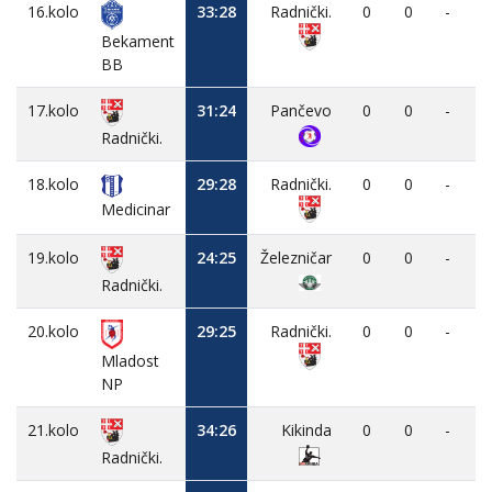
16.kolo
33:28
Radnički.
0
0
-
Bekament
BB
17.kolo
31:24
Pančevo
0
0
-
Radnički.
18.kolo
29:28
Radnički.
0
0
-
Medicinar
19.kolo
24:25
Železničar
0
0
-
Radnički.
20.kolo
29:25
Radnički.
0
0
-
Mladost
NP
21.kolo
34:26
Kikinda
0
0
-
Radnički.