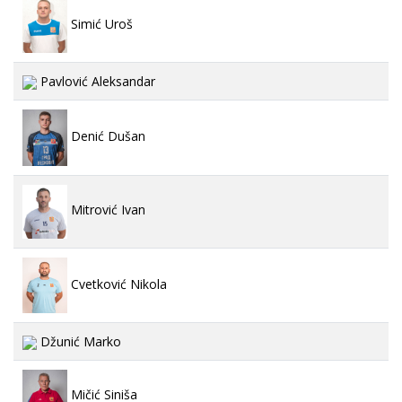
Simić Uroš
Pavlović Aleksandar
Denić Dušan
Mitrović Ivan
Cvetković Nikola
Džunić Marko
Mičić Siniša