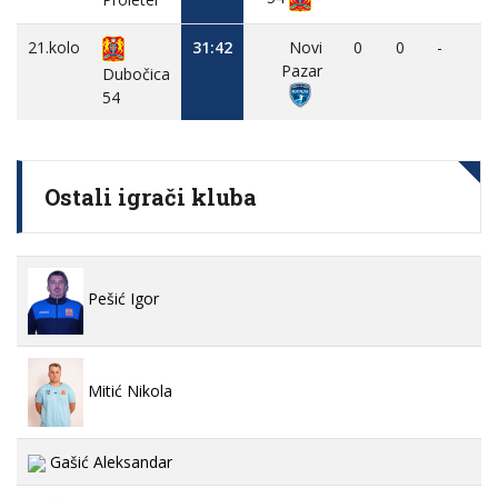
21.kolo
31:42
Novi
0
0
-
-
Pazar
Dubočica
54
Ostali igrači kluba
Pešić Igor
Mitić Nikola
Gašić Aleksandar