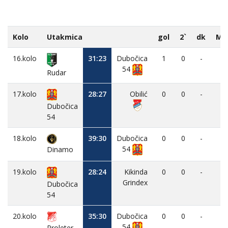
Kolo
Utakmica
gol
2`
dk
MV
16.kolo
31:23
Dubočica
1
0
-
-
54
Rudar
17.kolo
28:27
Obilić
0
0
-
-
Dubočica
54
18.kolo
39:30
Dubočica
0
0
-
-
54
Dinamo
19.kolo
28:24
Kikinda
0
0
-
-
Grindex
Dubočica
54
20.kolo
35:30
Dubočica
0
0
-
-
54
Proleter