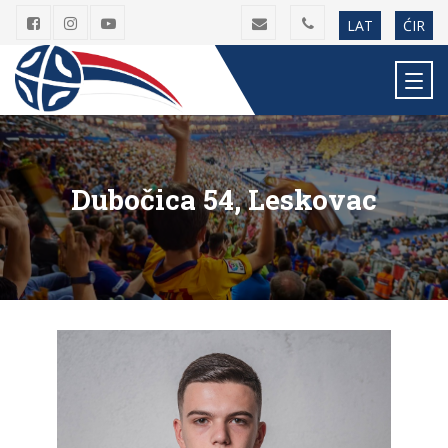
LAT
ĆIR
Dubočica 54, Leskovac