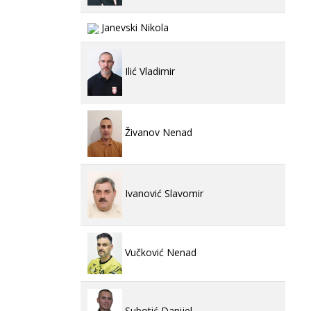
Janevski Nikola
Ilić Vladimir
Živanov Nenad
Ivanović Slavomir
Vučković Nenad
Subotić Danijel