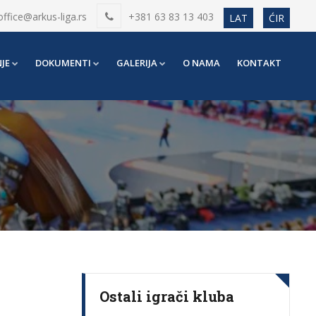
office@arkus-liga.rs
+381 63 83 13 403
LAT
ĆIR
JE
DOKUMENTI
GALERIJA
O NAMA
KONTAKT
Ostali igrači kluba