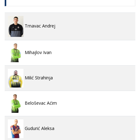
Trnavac Andrej
Mihajlov Ivan
Milić Strahinja
Beloševac Aćim
Gudurić Aleksa