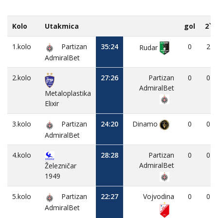
Kolo
Utakmica
gol
2`
1.kolo
Partizan
35:24
0
2
Rudar
AdmiralBet
2.kolo
27:26
Partizan
0
0
AdmiralBet
Metaloplastika
Elixir
3.kolo
Partizan
24:20
Dinamo
0
0
AdmiralBet
4.kolo
28:28
Partizan
0
0
AdmiralBet
Železničar
1949
5.kolo
Partizan
22:27
Vojvodina
0
0
AdmiralBet