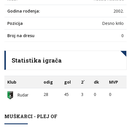
Godina rođenja:
2002.
Pozicija
Desno krilo
Broj na dresu
0
Statistika igrača
Klub
odig
gol
2`
dk
MVP
28
45
3
0
0
Rudar
MUŠKARCI - PLEJ OF