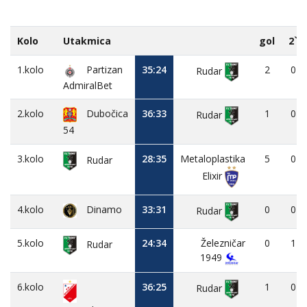
Kolo
Utakmica
gol
2`
1.kolo
Partizan
35:24
2
0
Rudar
AdmiralBet
2.kolo
Dubočica
36:33
1
0
Rudar
54
3.kolo
28:35
Metaloplastika
5
0
Rudar
Elixir
4.kolo
Dinamo
33:31
0
0
Rudar
5.kolo
24:34
Železničar
0
1
Rudar
1949
6.kolo
36:25
1
0
Rudar