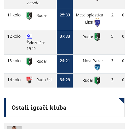
zvezda
11.kolo
25:33
Metaloplastika
2
0
Rudar
Elixir
12.kolo
37:33
5
0
Rudar
Železničar
1949
13.kolo
24:21
Novi Pazar
3
0
Rudar
14.kolo
34:29
3
0
Radnički
Rudar
Ostali igrači kluba