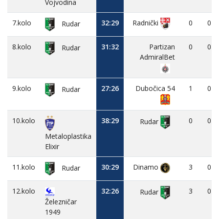
Vojvodina
7.kolo
32:29
0
0
Radnički
Rudar
8.kolo
31:32
Partizan
0
0
Rudar
AdmiralBet
9.kolo
27:26
Dubočica 54
1
0
Rudar
10.kolo
38:29
0
0
Rudar
Metaloplastika
Elixir
11.kolo
30:29
Dinamo
3
0
Rudar
12.kolo
32:26
3
0
Rudar
Železničar
1949