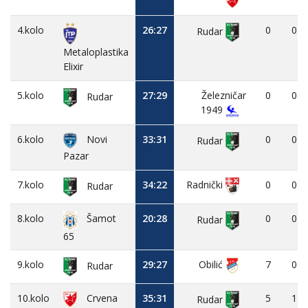
4.kolo
26:27
0
0
Rudar
Metaloplastika
Elixir
5.kolo
27:29
Železničar
0
0
Rudar
1949
6.kolo
Novi
33:31
0
0
Rudar
Pazar
7.kolo
34:22
0
0
Radnički
Rudar
8.kolo
20:28
0
0
Šamot
Rudar
65
9.kolo
29:27
Obilić
7
0
Rudar
10.kolo
Crvena
35:31
5
1
Rudar