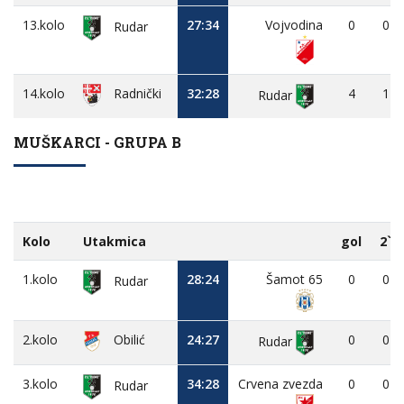
13.kolo
27:34
Vojvodina
0
0
Rudar
14.kolo
32:28
4
1
Radnički
Rudar
MUŠKARCI - GRUPA B
Kolo
Utakmica
gol
2`
1.kolo
28:24
Šamot 65
0
0
Rudar
2.kolo
Obilić
24:27
0
0
Rudar
3.kolo
34:28
Crvena zvezda
0
0
Rudar