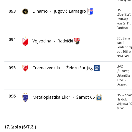
HS
093
Dinamo
-
Jugović Lamagro
„Strelište“,
Radivoja
Koraća 11,
Pančevo
SC „Slana
094
Vojvodina
-
Radnički
bara“,
Sentandrej
put 106 b,
Novi Sad
UVC
095
Crvena zvezda
-
Železničar jug
„Šumice“,
Ustanička
125/1,
Beograd
HS „Zorka“
096
Metaloplastika Elixir
-
Šamot 65
Hajduk
Veljkova 10
Šabac
17. kolo (6/7.3.)