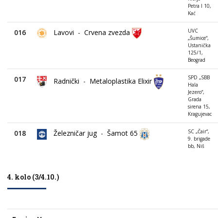
Petra I 10,
Kać
UVC
016
Lavovi
-
Crvena zvezda
„Šumice“,
Ustanička
125/1,
Beograd
SPD „SBB
017
Radnički
-
Metaloplastika Elixir
Hala
Jezero“,
Grada
sirena 15,
Kragujevac
SC „Čair“,
018
Železničar jug
-
Šamot 65
9. brigade
bb, Niš
4. kolo (3/4.10.)