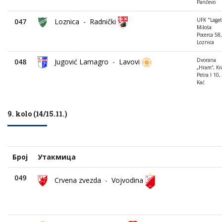
Pančevo
UFK "Lagat
047
Loznica
-
Radnički
Miloša
Pocerca 58,
Loznica
Dvorana
048
Jugović Lamagro
-
Lavovi
„Hram“, Kr
Petra I 10,
Kać
9. kolo (14/15.11.)
Број
Утакмица
049
Crvena zvezda
-
Vojvodina