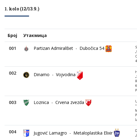
1. kolo (12/13.9.)
Број
Утакмица
001
Partizan AdmiralBet
-
Dubočica 54
„
C
4
002
Dinamo
-
Vojvodina
„
R
K
P
003
Loznica
-
Crvena zvezda
"
M
P
L
D
004
Jugović Lamagro
-
Metaloplastika Elixir
„