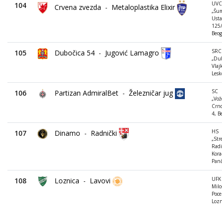
UVC
104
Crvena zvezda
-
Metaloplastika Elixir
„Šum
Usta
125/
Beog
SRC
105
Dubočica 54
-
Jugović Lamagro
„Dub
Vlaj
Lesk
SC
106
Partizan AdmiralBet
-
Železničar jug
„Vož
Crno
4, B
HS
107
Dinamo
-
Radnički
„Stre
Radi
Kora
Pan
UFK 
108
Loznica
-
Lavovi
Milo
Poce
Lozn