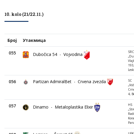
10. kolo (21/22.11.)
Број
Утакмица
SRC
055
Dubočica 54
-
Vojvodina
„Dub
Vlaj
193
Lesk
SC
056
Partizan AdmiralBet
-
Crvena zvezda
„Vož
Crn
4, B
HS
057
Dinamo
-
Metaloplastika Elixir
„Str
Radi
Kora
Pan
UFK