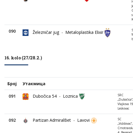
J
s
K
S
090
Železničar jug
-
Metaloplastika Elixir
9
b
16. kolo (27/28.2.)
Број
Утакмица
SRC
091
Dubočica 54
-
Loznica
„Dubočica“
Vlajkova 1
Leskovac
SC
092
Partizan AdmiralBet
-
Lavovi
„Voždovac“,
Crnotravsk
4, Beograd