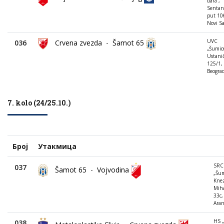
bara“,
Sentan
put 10
Novi S
UVC
036
Crvena zvezda
-
Šamot 65
„Šumice
Ustani
125/1,
Beogra
7. kolo (24/25.10.)
Број
Утакмица
SRC
037
Šamot 65
-
Vojvodina
„Šum
Kne
Miha
33c,
Aran
HS „
038