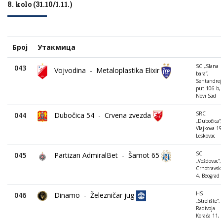
8. kolo (31.10/1.11.)
Број
Утакмица
SC „Slana
043
Vojvodina
-
Metaloplastika Elixir
bara“,
Sentandrej
put 106 b,
Novi Sad
SRC
044
Dubočica 54
-
Crvena zvezda
„Dubočica“
Vlajkova 1
Leskovac
SC
045
Partizan AdmiralBet
-
Šamot 65
„Voždovac“,
Crnotravsk
4, Beograd
HS
046
Dinamo
-
Železničar jug
„Strelište“,
Radivoja
Koraća 11,