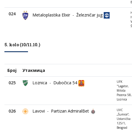
H
024
Metaloplastika Elixir
-
Železničar jug
V
Š
5. kolo (10/11.10.)
Број
Утакмица
UFK
025
Loznica
-
Dubočica 54
"Lagator,
Miloša
Pocerca 58,
Loznica
UVC
026
Lavovi
-
Partizan AdmiralBet
„Šumice“,
Ustanička
125/1,
Beograd