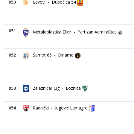
050
Lavovi
-
Dubočica 54
051
Metaloplastika Elixir
-
Partizan AdmiralBet
052
Šamot 65
-
Dinamo
053
Železničar jug
-
Loznica
054
Radnički
-
Jugović Lamagro