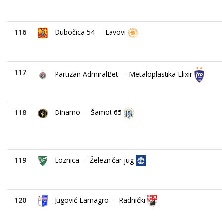
116
Dubočica 54
-
Lavovi
117
Partizan AdmiralBet
-
Metaloplastika Elixir
118
Dinamo
-
Šamot 65
119
Loznica
-
Železničar jug
120
Jugović Lamagro
-
Radnički