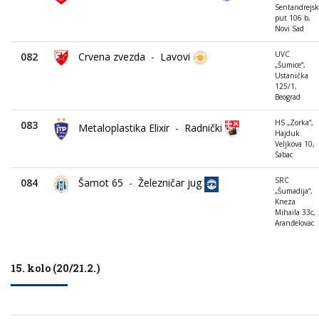
Sentandrejsk
put 106 b,
Novi Sad
UVC
082
Crvena zvezda
-
Lavovi
„Šumice“,
Ustanička
125/1,
Beograd
HS „Zorka“,
083
Metaloplastika Elixir
-
Radnički
Hajduk
Veljkova 10,
Šabac
SRC
084
Šamot 65
-
Železničar jug
„Šumadija“,
Kneza
Mihaila 33c,
Aranđelovac
15. kolo (20/21.2.)