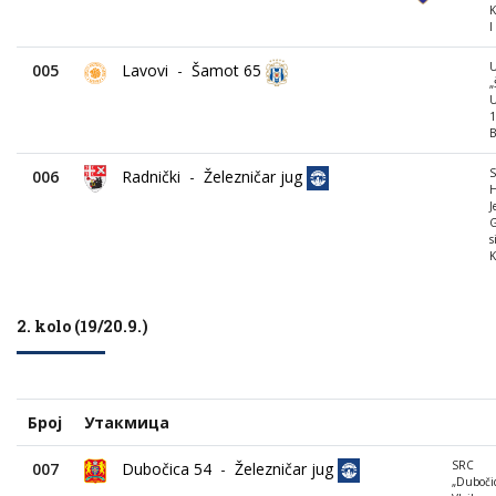
K
I
005
Lavovi
-
Šamot 65
„
U
1
B
S
006
Radnički
-
Železničar jug
H
J
G
s
K
2. kolo (19/20.9.)
Број
Утакмица
SRC
007
Dubočica 54
-
Železničar jug
„Dubočic