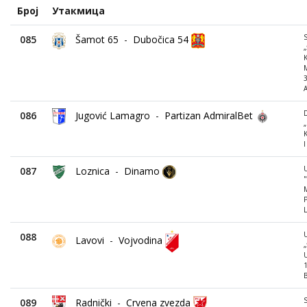
Број
Утакмица
085
Šamot 65
-
Dubočica 54
„
M
3
A
086
Jugović Lamagro
-
Partizan AdmiralBet
K
I
087
Loznica
-
Dinamo
"
M
P
L
088
Lavovi
-
Vojvodina
„
089
Radnički
-
Crvena zvezda