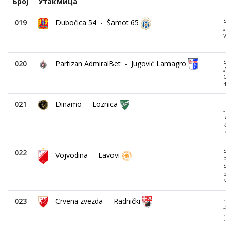
Број
Утакмица
019
Dubočica 54
-
Šamot 65
„
V
L
020
Partizan AdmiralBet
-
Jugović Lamagro
„
4
021
Dinamo
-
Loznica
„
R
K
022
Vojvodina
-
Lavovi
b
S
p
023
Crvena zvezda
-
Radnički
„