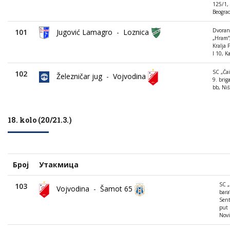
125/1,
Beogra
Dvoran
101
Jugović Lamagro
-
Loznica
„Hram“
Kralja 
I 10, K
SC „Čai
102
Železničar jug
-
Vojvodina
9. brig
bb, Niš
18. kolo (20/21.3.)
Број
Утакмица
SC „
103
Vojvodina
-
Šamot 65
bara
Sent
put 
Novi