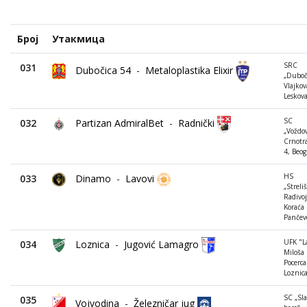
Број
Утакмица
SRC
031
Dubočica 54
-
Metaloplastika Elixir
„Duboči
Vlajkov
Leskov
SC
032
Partizan AdmiralBet
-
Radnički
„Voždov
Crnotr
4, Beog
HS
033
Dinamo
-
Lavovi
„Streliš
Radivo
Koraća 
Pančev
UFK "La
034
Loznica
-
Jugović Lamagro
Miloša
Pocerca
Loznic
SC „Sl
035
Vojvodina
-
Železničar jug