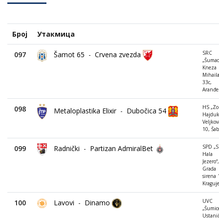
Број
Утакмица
SRC
097
Šamot 65
-
Crvena zvezda
„Šumadi
Kneza
Mihail
33c,
Aranđe
HS „Zo
098
Metaloplastika Elixir
-
Dubočica 54
Hajdu
Veljkov
10, Šab
SPD „S
099
Radnički
-
Partizan AdmiralBet
Hala
Jezero“,
Grada
sirena 
Kraguj
UVC
100
Lavovi
-
Dinamo
„Šumice
Ustani