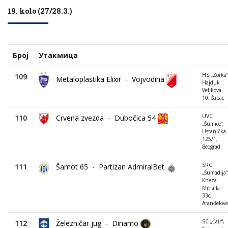
19. kolo (27/28.3.)
Број
Утакмица
HS „Zorka“
109
Metaloplastika Elixir
-
Vojvodina
Hajduk
Veljkova
10, Šabac
UVC
110
Crvena zvezda
-
Dubočica 54
„Šumice“,
Ustanička
125/1,
Beograd
SRC
111
Šamot 65
-
Partizan AdmiralBet
„Šumadija“
Kneza
Mihaila
33c,
Aranđelova
SC „Čair“,
112
Železničar jug
-
Dinamo