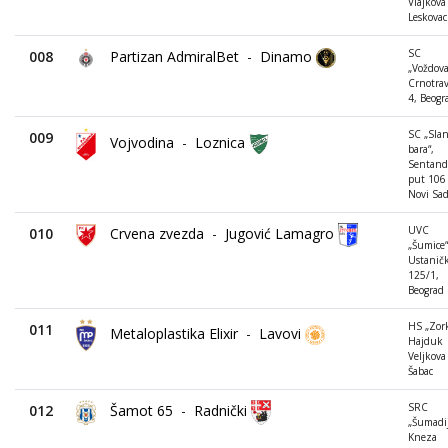
Vlajkova
Leskovac
SC
008
Partizan AdmiralBet
-
Dinamo
„Voždova
Crnotra
4, Beogr
SC „Sla
009
Vojvodina
-
Loznica
bara“,
Sentandr
put 106 
Novi Sa
UVC
010
Crvena zvezda
-
Jugović Lamagro
„Šumice“
Ustanič
125/1,
Beograd
HS „Zork
011
Metaloplastika Elixir
-
Lavovi
Hajduk
Veljkova
Šabac
SRC
012
Šamot 65
-
Radnički
„Šumadij
Kneza