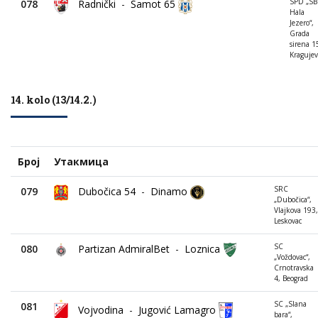
SPD „SB
078
Radnički
-
Šamot 65
Hala
Jezero“,
Grada
sirena 1
Kragujev
14. kolo (13/14.2.)
Број
Утакмица
SRC
079
Dubočica 54
-
Dinamo
„Dubočica“,
Vlajkova 193,
Leskovac
SC
080
Partizan AdmiralBet
-
Loznica
„Voždovac“,
Crnotravska
4, Beograd
SC „Slana
081
Vojvodina
-
Jugović Lamagro
bara“,