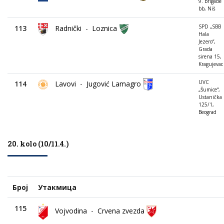
9. brigade
bb, Niš
SPD „SBB
113
Radnički
-
Loznica
Hala
Jezero“,
Grada
sirena 15,
Kragujevac
UVC
114
Lavovi
-
Jugović Lamagro
„Šumice“,
Ustanička
125/1,
Beograd
20. kolo (10/11.4.)
Број
Утакмица
115
Vojvodina
-
Crvena zvezda