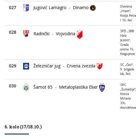
Dvorana
027
Jugović Lamagro
-
Dinamo
„Hram“,
Kralja Petr
I 10, Kać
SPD „SBB
028
Radnički
-
Vojvodina
Hala
Jezero“,
Grada
sirena 15,
Kragujevac
SC „Čair“,
029
Železničar jug
-
Crvena zvezda
9. brigade
bb, Niš
SRC
030
Šamot 65
-
Metaloplastika Elixir
„Šumadija“
Kneza
Mihaila
33c,
Aranđelova
6. kolo (17/18.10.)