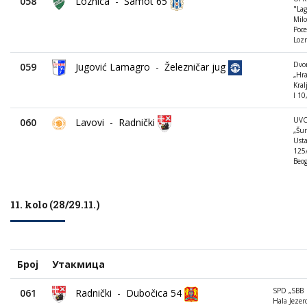
058
Loznica
-
Šamot 65
"Lag
Milo
Poce
Lozn
Dvo
059
Jugović Lamagro
-
Železničar jug
„Hr
Kral
I 10
UV
060
Lavovi
-
Radnički
„Šum
Ust
125
Beo
11. kolo (28/29.11.)
Број
Утакмица
SPD „SBB
061
Radnički
-
Dubočica 54
Hala Jezero