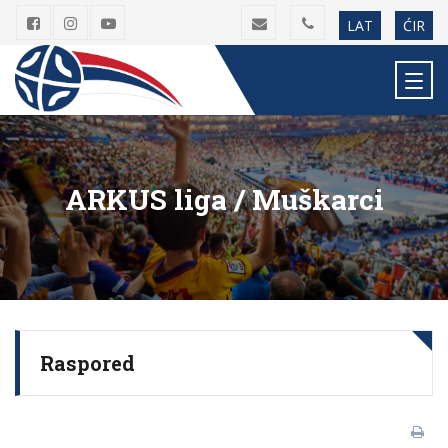
LAT
ĆIR
ARKUS liga / Muškarci
Raspored