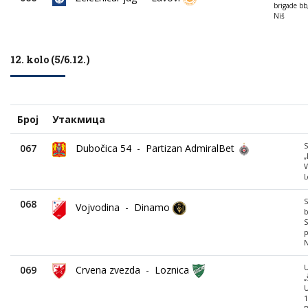
brigade bb
Niš
12. kolo (5/6.12.)
Број
Утакмица
067
Dubočica 54
-
Partizan AdmiralBet
„
V
L
S
068
Vojvodina
-
Dinamo
b
S
p
N
069
Crvena zvezda
-
Loznica
„
U
1