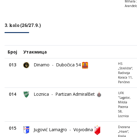
Mihaila 
Aranđelo
3. kolo (26/27.9.)
Број
Утакмица
HS
013
Dinamo
-
Dubočica 54
„Strelište“,
Radivoja
Koraća 11,
Pančevo
UFK
014
Loznica
-
Partizan AdmiralBet
"Lagator,
Miloša
Pocerca
58,
Loznica
Dvorana
015
Jugović Lamagro
-
Vojvodina
„Hram“,
Kralja