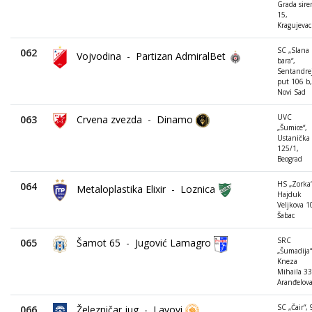
Grada sire
15,
Kragujevac
SC „Slana
062
Vojvodina
-
Partizan AdmiralBet
bara“,
Sentandrej
put 106 b,
Novi Sad
UVC
063
Crvena zvezda
-
Dinamo
„Šumice“,
Ustanička
125/1,
Beograd
HS „Zorka“
064
Metaloplastika Elixir
-
Loznica
Hajduk
Veljkova 1
Šabac
SRC
065
Šamot 65
-
Jugović Lamagro
„Šumadija“
Kneza
Mihaila 33
Aranđelova
SC „Čair“, 
066
Železničar jug
-
Lavovi