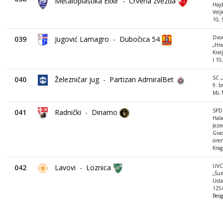
Metaloplastika Elixir
-
Crvena zvezda
Haj
Velj
10, 
Dvo
039
Jugović Lamagro
-
Dubočica 54
„Hra
Kral
I 10
SC „
040
Železničar jug
-
Partizan AdmiralBet
9. b
bb, 
SPD
041
Radnički
-
Dinamo
Hala
Jeze
Gra
sire
Krag
UVC
042
Lavovi
-
Loznica
„Šum
Usta
125/
Beog