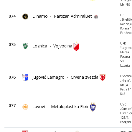
9. briga
bb, Niš
HS
074
Dinamo
-
Partizan AdmiralBet
„Strelišt
Radivoja
Koraća 1
Pančevo
UFK
075
Loznica
-
Vojvodina
"Lagator
Miloša
Pocerca
58,
Loznica
Dvorana
076
Jugović Lamagro
-
Crvena zvezda
„Hram“,
Kralja
Petra I 1
Kać
UVC
077
Lavovi
-
Metaloplastika Elixir
„Šumice“
Ustanič
125/1,
Beograd