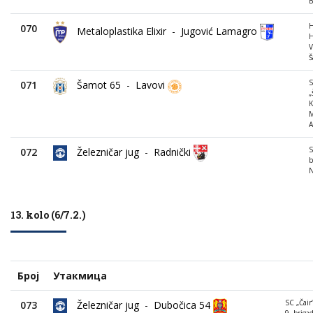
B
H
070
Metaloplastika Elixir
-
Jugović Lamagro
H
V
Š
071
Šamot 65
-
Lavovi
„
K
M
A
S
072
Železničar jug
-
Radnički
b
N
13. kolo (6/7.2.)
Број
Утакмица
SC „Čair“
073
Železničar jug
-
Dubočica 54