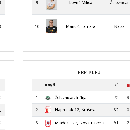
9
9
Lovrić Milica
Železničar
9
10
Mandić Tamara
Naisa
FER PLEJ
Клуб
2`
0
1
Železničar, Inđija
72
3
2
Napredak-12, Kruševac
82
0
0
0
3
91
2
Mladost NP, Nova Pazova