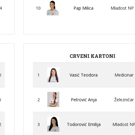
4
10
Pap Milica
Mladost NP
CRVENI KARTONI
0
1
Vasić Teodora
Medicinar
5
2
Petrović Anja
Železničar
2
3
Todorović Emilija
Mladost N