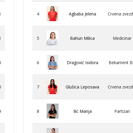
1
4
Agbaba Jelena
Crvena zvezd
1
5
Bahun Milica
Medicinar
0
6
Dragović Isidora
Bekament 
0
7
Glušica Leposava
Crvena zvezd
9
8
Ilić Marija
Partizan