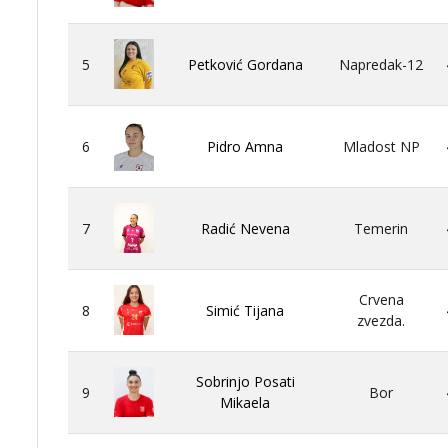
5
Petković Gordana
Napredak-12
6
Pidro Amna
Mladost NP
7
Radić Nevena
Temerin
Crvena
8
Simić Tijana
zvezda.
Sobrinjo Posati
9
Bor
Mikaela