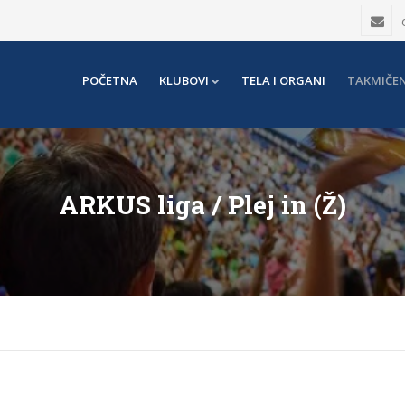
POČETNA
KLUBOVI
TELA I ORGANI
TAKMIČEN
ARKUS liga / Plej in (Ž)