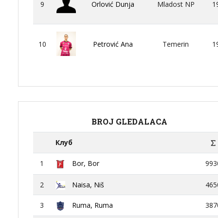
9
Orlović Dunja
Mladost NP
1
10
Petrović Ana
Temerin
1
BROJ GLEDALACA
Клуб
1
Bor, Bor
993
2
Naisa, Niš
465
3
Ruma, Ruma
387