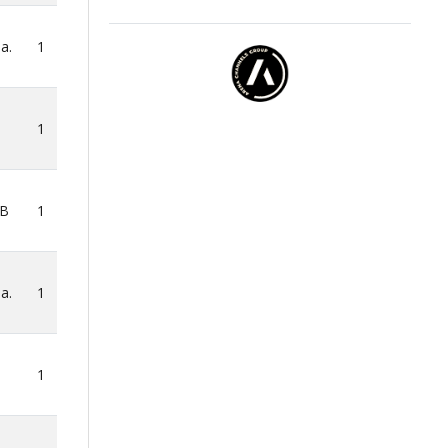
a.
1
1
BB
1
a.
1
1