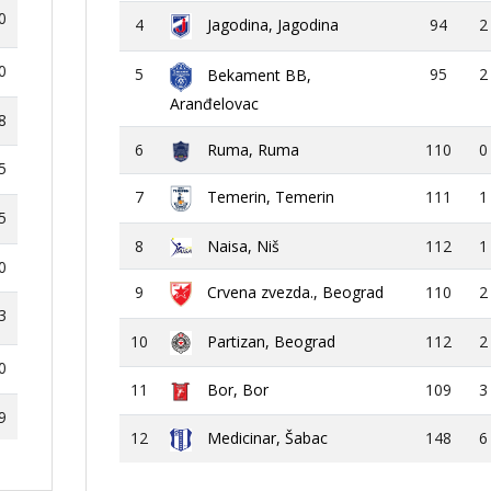
0
4
Jagodina, Jagodina
94
2
0
5
95
2
Bekament BB,
Aranđelovac
8
6
Ruma, Ruma
110
0
5
7
Temerin, Temerin
111
1
5
8
Naisa, Niš
112
1
0
9
Crvena zvezda., Beograd
110
2
3
10
Partizan, Beograd
112
2
0
11
Bor, Bor
109
3
9
12
Medicinar, Šabac
148
6