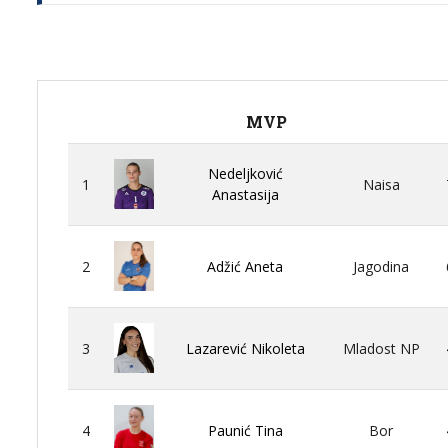
MVP
Nedeljković
1
Naisa
Anastasija
2
Adžić Aneta
Jagodina
3
Lazarević Nikoleta
Mladost NP
4
Paunić Tina
Bor