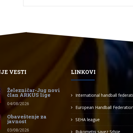
JE VESTI
LINKOVI
Železničar-Jug novi
član ARKUS lige
International handball federat
04/08/2026
European Handball Federatio
Obaveštenje za
SEHA league
javnost
03/08/2026
Rukometni savez Srbije