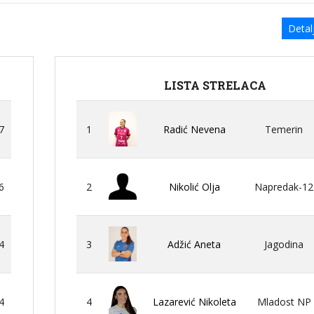
Detalj
LISTA STRELACA
7
1
Radić Nevena
Temerin
6
2
Nikolić Olja
Napredak-12
4
3
Adžić Aneta
Jagodina
4
4
Lazarević Nikoleta
Mladost NP