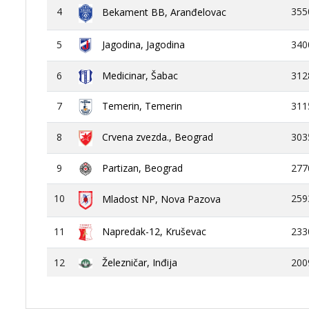
4
355
Bekament BB, Aranđelovac
5
Jagodina, Jagodina
340
6
Medicinar, Šabac
312
7
Temerin, Temerin
311
8
Crvena zvezda., Beograd
303
9
Partizan, Beograd
277
10
259
Mladost NP, Nova Pazova
11
Napredak-12, Kruševac
233
12
Železničar, Inđija
200