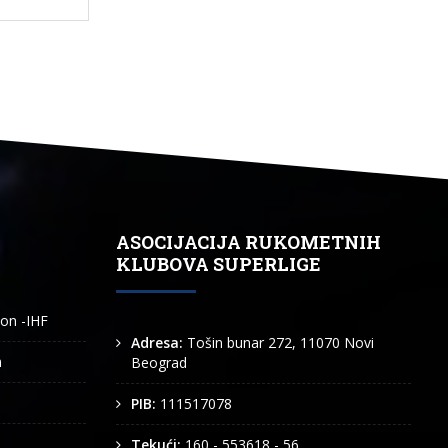
ASOCIJACIJA RUKOMETNIH
KLUBOVA SUPERLIGE
ion -IHF
Adresa:
Tošin bunar 272, 11070 Novi
n
Beograd
PIB:
111517078
Tekući:
160 - 553618 - 56