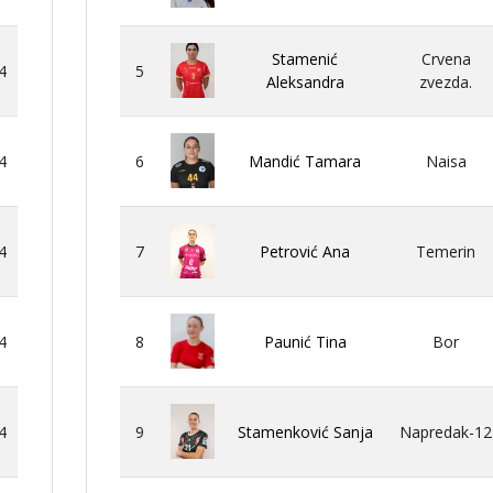
Stamenić
Crvena
4
5
Aleksandra
zvezda.
4
6
Mandić Tamara
Naisa
4
7
Petrović Ana
Temerin
4
8
Paunić Tina
Bor
4
9
Stamenković Sanja
Napredak-12