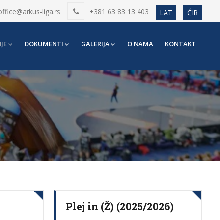
office@arkus-liga.rs
+381 63 83 13 403
LAT
ĆIR
JE
DOKUMENTI
GALERIJA
O NAMA
KONTAKT
Plej in (Ž) (2025/2026)