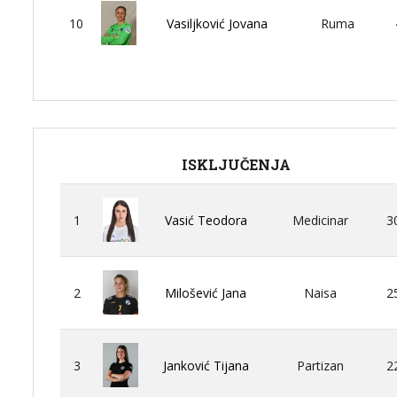
10
Vasiljković Jovana
Ruma
ISKLJUČENJA
1
Vasić Teodora
Medicinar
3
2
Milošević Jana
Naisa
2
3
Janković Tijana
Partizan
2