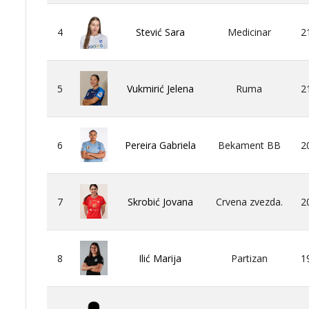
4
Stević Sara
Medicinar
2
5
Vukmirić Jelena
Ruma
2
6
Pereira Gabriela
Bekament BB
2
7
Skrobić Jovana
Crvena zvezda.
2
8
Ilić Marija
Partizan
1