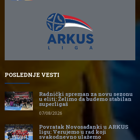
POSLEDNJE VESTI
Radnički spreman za novu sezonu
u eliti: Želimo da budemo stabilan
superligaš
07/08/2026
Povratak Novosađanki u ARKUS
ligu: Verujemo u rad koji
svakodnevno ulažemo