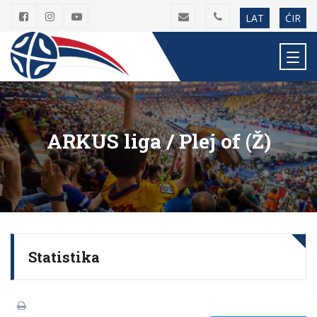
LAT
ĆIR
ARKUS liga / Plej of (Ž)
Statistika