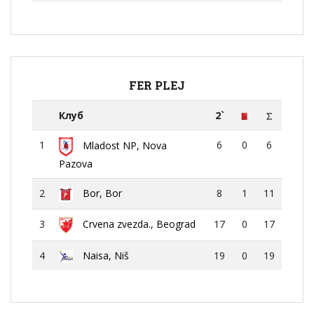
FER PLEJ
Клуб
2`
1
6
0
6
Mladost NP, Nova
Pazova
2
Bor, Bor
8
1
11
3
Crvena zvezda., Beograd
17
0
17
4
Naisa, Niš
19
0
19