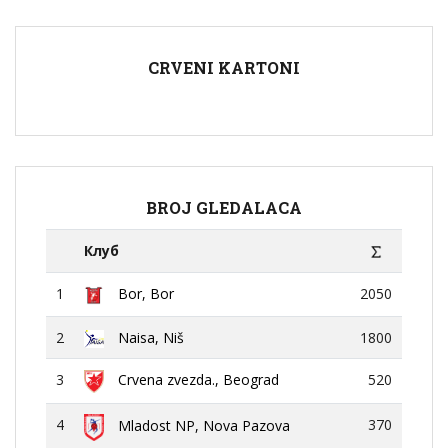
CRVENI KARTONI
BROJ GLEDALACA
Клуб
1
Bor, Bor
2050
2
Naisa, Niš
1800
3
Crvena zvezda., Beograd
520
4
370
Mladost NP, Nova Pazova