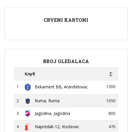
CRVENI KARTONI
BROJ GLEDALACA
Клуб
1
1300
Bekament BB, Aranđelovac
2
Ruma, Ruma
1050
3
Jagodina, Jagodina
800
4
Napredak-12, Kruševac
470