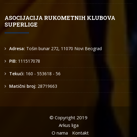
ASOCIJACIJA RUKOMETNIH KLUBOVA
SUPERLIGE
Adresa:
Tošin bunar 272, 11070 Novi Beograd
PIB:
111517078
Tekući:
160 - 553618 - 56
Matični broj:
28719663
© Copyright 2019
Arkus liga
O nama
Kontakt