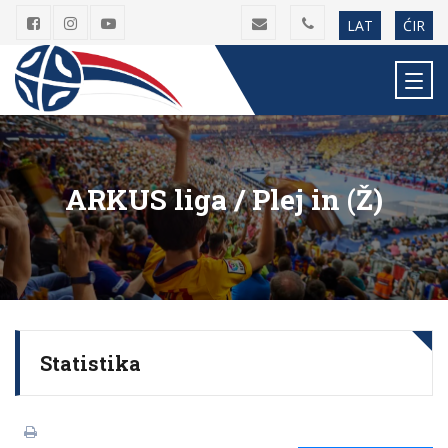
LAT
ĆIR
ARKUS liga / Plej in (Ž)
Statistika