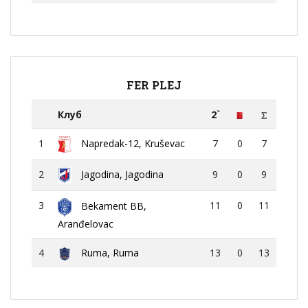
FER PLEJ
Клуб
2`
1
Napredak-12, Kruševac
7
0
7
2
Jagodina, Jagodina
9
0
9
3
11
0
11
Bekament BB,
Aranđelovac
4
Ruma, Ruma
13
0
13