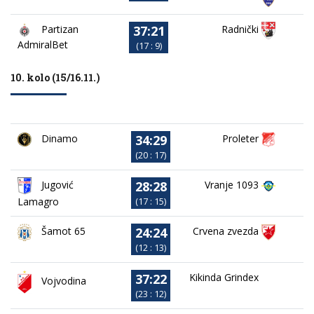
37:21
Partizan
Radnički
AdmiralBet
(17 : 9)
10. kolo (15/16.11.)
34:29
Dinamo
Proleter
(20 : 17)
28:28
Jugović
Vranje 1093
Lamagro
(17 : 15)
24:24
Crvena zvezda
Šamot 65
(12 : 13)
37:22
Kikinda Grindex
Vojvodina
(23 : 12)