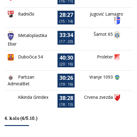
(16 : 11)
28:27
Jugović Lamagro
Radnički
(15 : 14)
33:34
Šamot 65
Metaloplastika
(17 : 20)
Elixir
40:30
Dubočica 54
Proleter
(20 : 16)
30:26
Partizan
Vranje 1093
AdmiralBet
(19 : 16)
38:28
Kikinda Grindex
Crvena zvezda
(18 : 13)
4. kolo (4/5.10.)