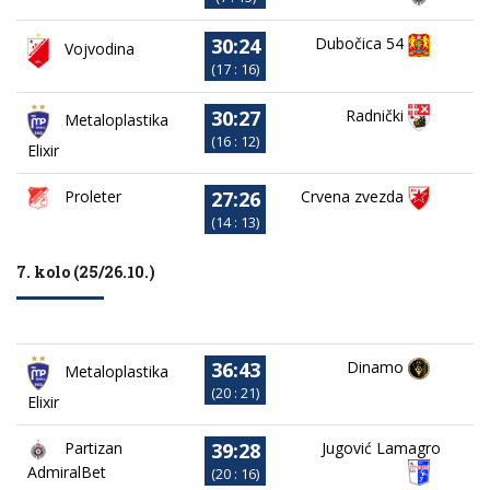
30:24
Dubočica 54
Vojvodina
(17 : 16)
30:27
Radnički
Metaloplastika
(16 : 12)
Elixir
27:26
Proleter
Crvena zvezda
(14 : 13)
7. kolo (25/26.10.)
36:43
Dinamo
Metaloplastika
(20 : 21)
Elixir
39:28
Partizan
Jugović Lamagro
AdmiralBet
(20 : 16)