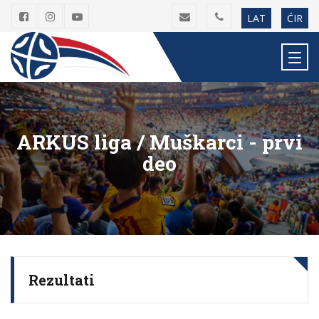
LAT
ĆIR
ARKUS liga / Muškarci - prvi
deo
Rezultati