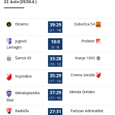
22. kolo (25/26.4.)
39:29
Dinamo
Dubočica 54
(21 : 14)
10:0
Jugović
Proleter
Lamagro
(0 : 0)
33:28
Vranje 1093
Šamot 65
(16 : 12)
35:29
Crvena zvezda
Vojvodina
(17 : 13)
37:29
Kikinda Grindex
Metaloplastika
(17 : 15)
Elixir
27:31
Partizan AdmiralBet
Radnički