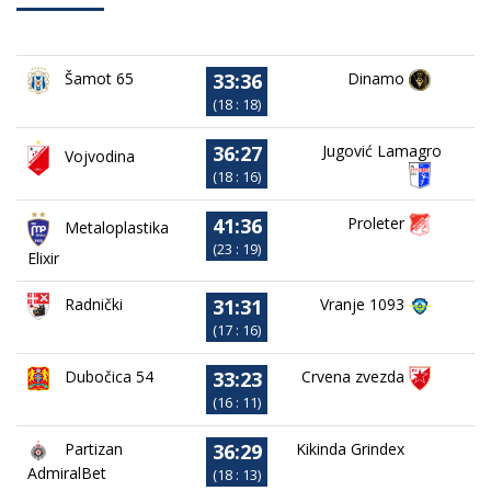
33:36
Dinamo
Šamot 65
(18 : 18)
36:27
Jugović Lamagro
Vojvodina
(18 : 16)
41:36
Proleter
Metaloplastika
(23 : 19)
Elixir
31:31
Vranje 1093
Radnički
(17 : 16)
33:23
Dubočica 54
Crvena zvezda
(16 : 11)
36:29
Partizan
Kikinda Grindex
AdmiralBet
(18 : 13)