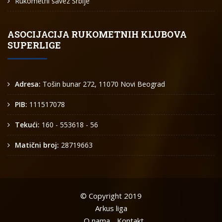
Rukometni savez Srbije
ASOCIJACIJA RUKOMETNIH KLUBOVA
SUPERLIGE
Adresa:
Tošin bunar 272, 11070 Novi Beograd
PIB:
111517078
Tekući:
160 - 553618 - 56
Matični broj:
28719663
© Copyright 2019
Arkus liga
O nama
Kontakt