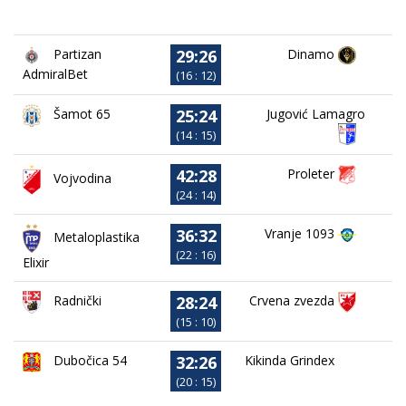
29:26
Partizan
Dinamo
AdmiralBet
(16 : 12)
25:24
Jugović Lamagro
Šamot 65
(14 : 15)
42:28
Proleter
Vojvodina
(24 : 14)
36:32
Vranje 1093
Metaloplastika
(22 : 16)
Elixir
28:24
Crvena zvezda
Radnički
(15 : 10)
32:26
Dubočica 54
Kikinda Grindex
(20 : 15)