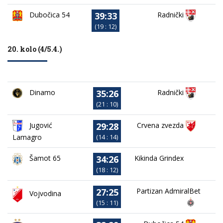
39:33
Dubočica 54
Radnički
(19 : 12)
20. kolo (4/5.4.)
35:26
Dinamo
Radnički
(21 : 10)
29:28
Jugović
Crvena zvezda
Lamagro
(14 : 14)
34:26
Kikinda Grindex
Šamot 65
(18 : 12)
27:25
Partizan AdmiralBet
Vojvodina
(15 : 11)