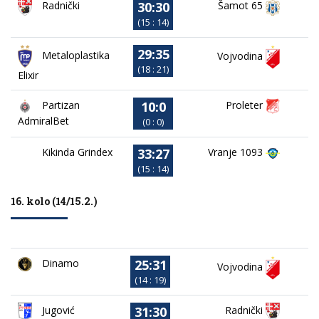
30:30
Radnički
Šamot 65
(15 : 14)
29:35
Metaloplastika
Vojvodina
(18 : 21)
Elixir
10:0
Partizan
Proleter
AdmiralBet
(0 : 0)
33:27
Kikinda Grindex
Vranje 1093
(15 : 14)
16. kolo (14/15.2.)
25:31
Dinamo
Vojvodina
(14 : 19)
31:30
Jugović
Radnički