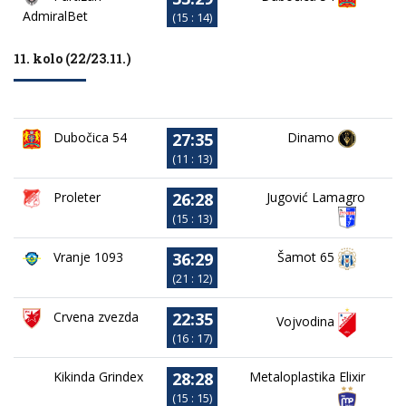
AdmiralBet
(15 : 14)
11. kolo (22/23.11.)
27:35
Dubočica 54
Dinamo
(11 : 13)
26:28
Proleter
Jugović Lamagro
(15 : 13)
36:29
Vranje 1093
Šamot 65
(21 : 12)
22:35
Crvena zvezda
Vojvodina
(16 : 17)
28:28
Kikinda Grindex
Metaloplastika Elixir
(15 : 15)