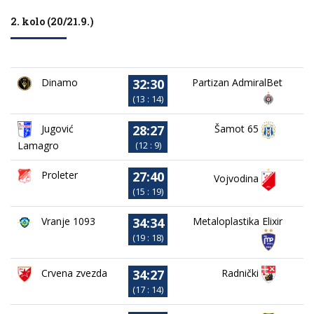
2. kolo (20/21.9.)
32:30
Dinamo
Partizan AdmiralBet
(13 : 14)
28:27
Jugović
Šamot 65
Lamagro
(12 : 9)
27:40
Proleter
Vojvodina
(15 : 19)
34:34
Vranje 1093
Metaloplastika Elixir
(19 : 18)
34:27
Crvena zvezda
Radnički
(17 : 14)