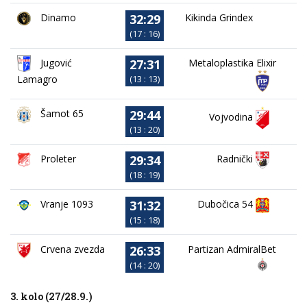
32:29
Dinamo
Kikinda Grindex
(17 : 16)
27:31
Jugović
Metaloplastika Elixir
Lamagro
(13 : 13)
29:44
Šamot 65
Vojvodina
(13 : 20)
29:34
Proleter
Radnički
(18 : 19)
31:32
Vranje 1093
Dubočica 54
(15 : 18)
26:33
Crvena zvezda
Partizan AdmiralBet
(14 : 20)
3. kolo (27/28.9.)