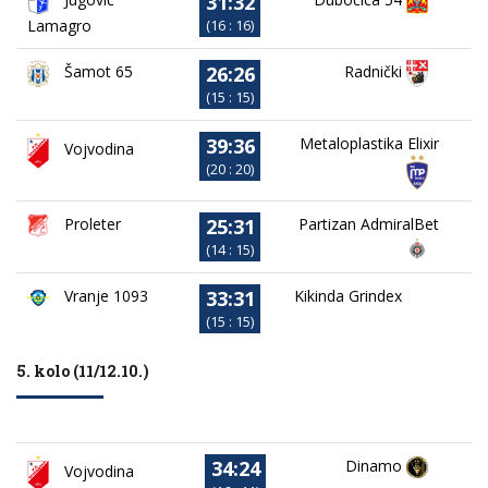
31:32
Lamagro
(16 : 16)
26:26
Radnički
Šamot 65
(15 : 15)
39:36
Metaloplastika Elixir
Vojvodina
(20 : 20)
25:31
Proleter
Partizan AdmiralBet
(14 : 15)
33:31
Vranje 1093
Kikinda Grindex
(15 : 15)
5. kolo (11/12.10.)
34:24
Dinamo
Vojvodina