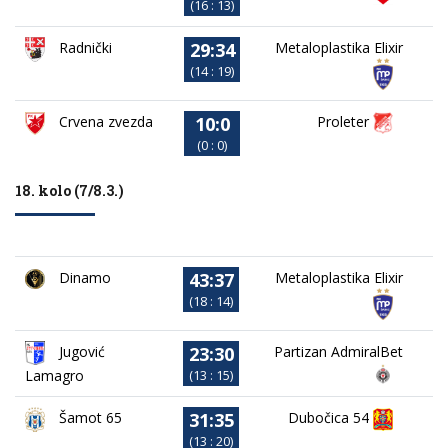
(16 : 13)
29:34
Metaloplastika Elixir
Radnički
(14 : 19)
10:0
Crvena zvezda
Proleter
(0 : 0)
18. kolo (7/8.3.)
43:37
Dinamo
Metaloplastika Elixir
(18 : 14)
23:30
Jugović
Partizan AdmiralBet
Lamagro
(13 : 15)
31:35
Dubočica 54
Šamot 65
(13 : 20)