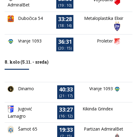
AdmiralBet
(19 : 10)
33:28
Dubočica 54
Metaloplastika Elixir
(18 : 14)
36:31
Vranje 1093
Proleter
(20 : 15)
8. kolo (5.11. - sreda)
40:33
Dinamo
Vranje 1093
(21 : 17)
33:27
Jugović
Kikinda Grindex
Lamagro
(16 : 12)
19:33
Partizan AdmiralBet
Šamot 65
(7 : 15)