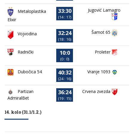
33:30
Jugović Lamagro
Metaloplastika
(14 : 17)
Elixir
32:24
Šamot 65
Vojvodina
(18 : 16)
10:0
Proleter
Radnički
(0 : 0)
40:32
Dubočica 54
Vranje 1093
(24 : 16)
36:24
Partizan
Crvena zvezda
AdmiralBet
(19 : 15)
14. kolo (31.1/1.2.)