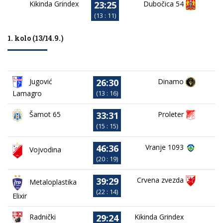
23:25
Kikinda Grindex
Dubočica 54
(13 : 11)
1. kolo (13/14.9.)
26:30
Jugović
Dinamo
Lamagro
(13 : 16)
33:31
Proleter
Šamot 65
(15 : 15)
46:36
Vranje 1093
Vojvodina
(20 : 19)
39:29
Crvena zvezda
Metaloplastika
(22 : 14)
Elixir
29:24
Kikinda Grindex
Radnički