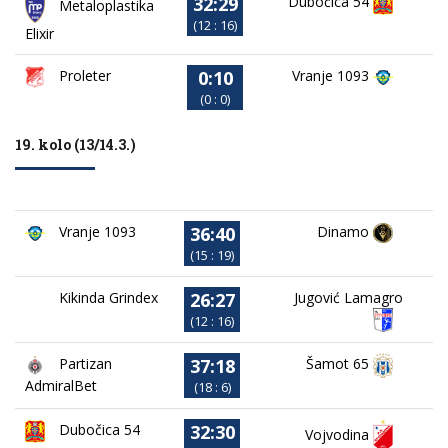
32:29
Dubočica 54
Metaloplastika
(12 : 16)
Elixir
0:10
Proleter
Vranje 1093
(0 : 0)
19. kolo (13/14.3.)
36:40
Vranje 1093
Dinamo
(15 : 19)
26:27
Kikinda Grindex
Jugović Lamagro
(12 : 16)
37:18
Partizan
Šamot 65
AdmiralBet
(18 : 6)
32:30
Dubočica 54
Vojvodina