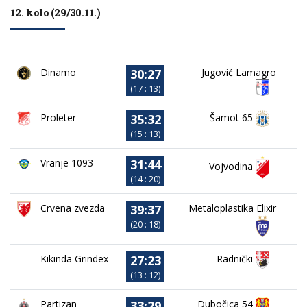
12. kolo (29/30.11.)
30:27
Dinamo
Jugović Lamagro
(17 : 13)
35:32
Proleter
Šamot 65
(15 : 13)
31:44
Vranje 1093
Vojvodina
(14 : 20)
39:37
Crvena zvezda
Metaloplastika Elixir
(20 : 18)
27:23
Kikinda Grindex
Radnički
(13 : 12)
33:29
Partizan
Dubočica 54