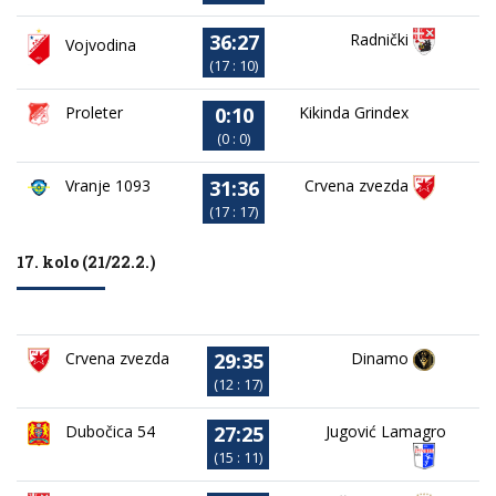
36:27
Radnički
Vojvodina
(17 : 10)
0:10
Proleter
Kikinda Grindex
(0 : 0)
31:36
Vranje 1093
Crvena zvezda
(17 : 17)
17. kolo (21/22.2.)
29:35
Crvena zvezda
Dinamo
(12 : 17)
27:25
Dubočica 54
Jugović Lamagro
(15 : 11)