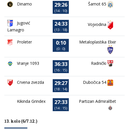
29:26
Dinamo
Šamot 65
(14 : 10)
24:33
Jugović
Vojvodina
Lamagro
(13 : 18)
0:10
Proleter
Metaloplastika Elixir
(0 : 0)
36:33
Vranje 1093
Radnički
(16 : 15)
29:27
Crvena zvezda
Dubočica 54
(18 : 14)
27:33
Kikinda Grindex
Partizan AdmiralBet
(14 : 15)
13. kolo (6/7.12.)