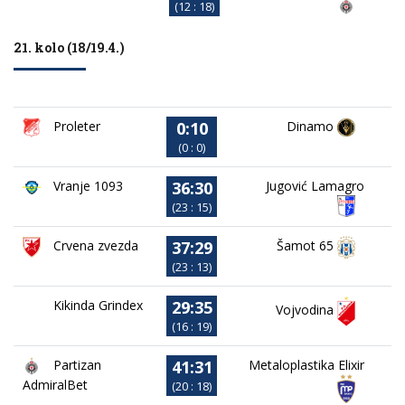
(12 : 18)
21. kolo (18/19.4.)
0:10
Proleter
Dinamo
(0 : 0)
36:30
Vranje 1093
Jugović Lamagro
(23 : 15)
37:29
Crvena zvezda
Šamot 65
(23 : 13)
29:35
Kikinda Grindex
Vojvodina
(16 : 19)
41:31
Partizan
Metaloplastika Elixir
AdmiralBet
(20 : 18)