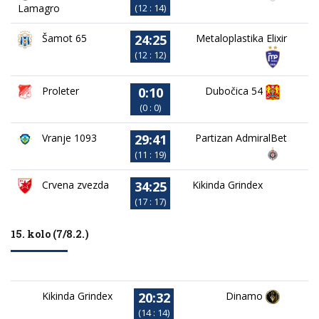
Lamagro
(12 : 14)
24:25
Metaloplastika Elixir
Šamot 65
(12 : 12)
0:10
Proleter
Dubočica 54
(0 : 0)
29:41
Vranje 1093
Partizan AdmiralBet
(11 : 19)
34:25
Crvena zvezda
Kikinda Grindex
(17 : 17)
15. kolo (7/8.2.)
20:32
Kikinda Grindex
Dinamo
(14 : 14)