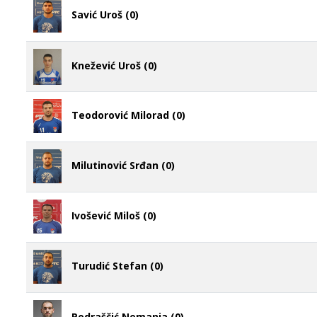
Savić Uroš (0)
Knežević Uroš (0)
Teodorović Milorad (0)
Milutinović Srđan (0)
Ivošević Miloš (0)
Turudić Stefan (0)
Podraščić Nemanja (0)