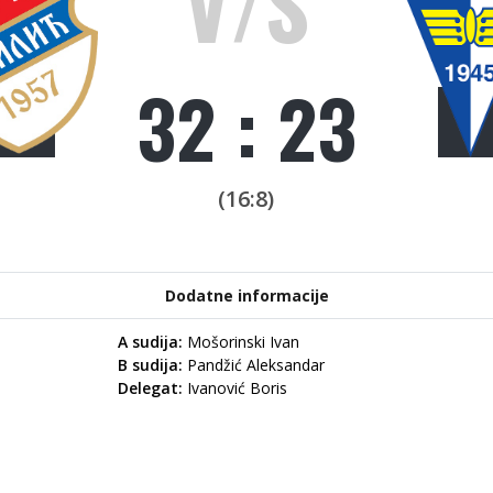
V/S
32 : 23
(16:8)
Dodatne informacije
A sudija:
Mošorinski Ivan
B sudija:
Pandžić Aleksandar
Delegat:
Ivanović Boris