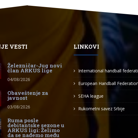
JE VESTI
LINKOVI
Železničar-Jug novi
član ARKUS lige
International handball federat
04/08/2026
European Handball Federatio
Obaveštenje za
SEHA league
javnost
03/08/2026
Rukometni savez Srbije
Ruma posle
debitantske sezone u
ARKUS ligi: Želimo
da se nađemo među