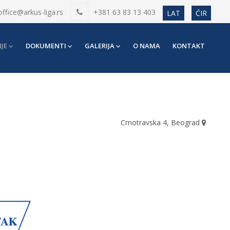
office@arkus-liga.rs
+381 63 83 13 403
LAT
ĆIR
JE
DOKUMENTI
GALERIJA
O NAMA
KONTAKT
Crnotravska 4, Beograd