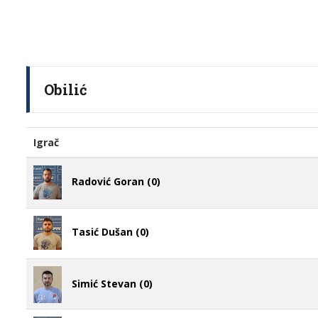
Obilić
Igrač
Radović Goran (0)
Tasić Dušan (0)
Simić Stevan (0)