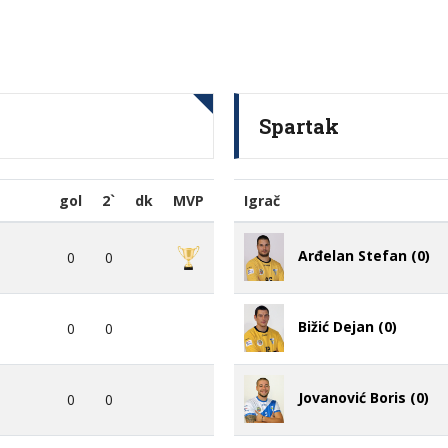
Spartak
gol
2`
dk
MVP
Igrač
Arđelan Stefan (0)
0
0
Bižić Dejan (0)
0
0
Jovanović Boris (0)
0
0