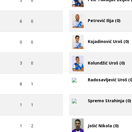
3
0
Petrović Ilija (0)
6
0
Kojadinović Uroš (0)
0
0
3
0
Kolundžić Uroš (0)
Radosavljević Uroš (0
8
1
Spremo Strahinja (0)
1
1
1
2
Jošić Nikola (0)