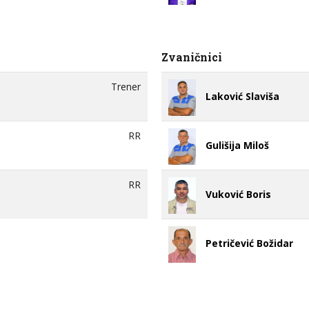
Zvaničnici
Trener
Laković Slaviša
RR
Gulišija Miloš
RR
Vuković Boris
Petričević Božidar