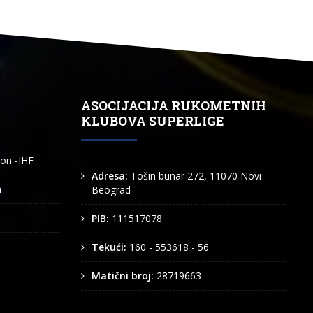
ASOCIJACIJA RUKOMETNIH
KLUBOVA SUPERLIGE
ion -IHF
Adresa:
Tošin bunar 272, 11070 Novi
n
Beograd
PIB:
111517078
Tekući:
160 - 553618 - 56
Matični broj:
28719663