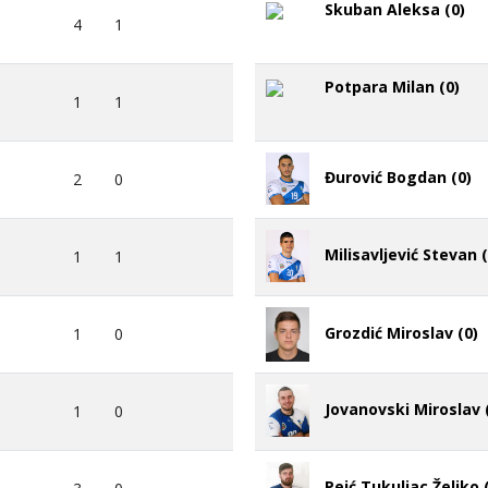
Skuban Aleksa (0)
4
1
Potpara Milan (0)
1
1
Đurović Bogdan (0)
2
0
Milisavljević Stevan (
1
1
Grozdić Miroslav (0)
1
0
Jovanovski Miroslav 
1
0
Peić Tukuljac Željko 