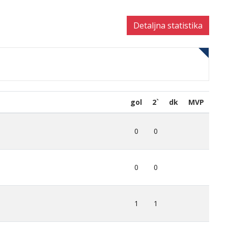
Detaljna statistika
gol
2`
dk
MVP
0
0
0
0
1
1