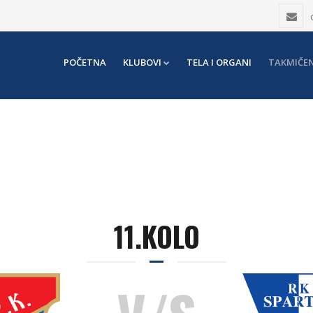
POČETNA
KLUBOVI
TELA I ORGANI
TAKMIČEN
11.KOLO