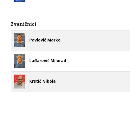
Zvaničnici
Pavlović Marko
Lađarević Milorad
Krstić Nikola