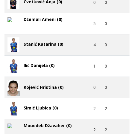
Cvetković Anja (0)
0
0
Džemali Ameni (0)
5
0
Stanić Katarina (0)
4
0
Ilić Danijela (0)
1
0
0
0
Rojević Hristina (0)
Simić Ljubica (0)
2
2
Mouedeb Džavaher (0)
2
2