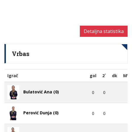
Detaljna statistika
Vrbas
Igrač
gol
2`
dk
MV
Bulatović Ana (0)
0
0
Perović Dunja (0)
0
0