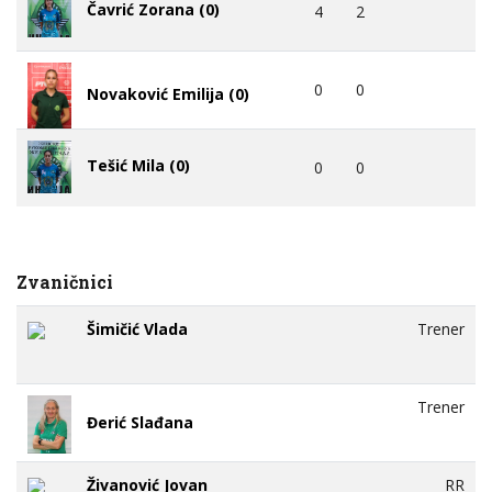
Čavrić Zorana (0)
4
2
0
0
Novaković Emilija (0)
Tešić Mila (0)
0
0
Zvaničnici
Šimičić Vlada
Trener
Trener
Đerić Slađana
Živanović Jovan
RR