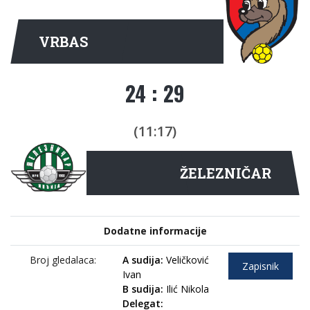
VRBAS
24 : 29
(11:17)
ŽELEZNIČAR
Dodatne informacije
Broj gledalaca:
A sudija:
Veličković
Zapisnik
Ivan
B sudija:
Ilić Nikola
Delegat: