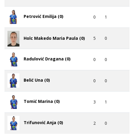
Petrović Emilija (0)
0
1
5
0
Holc Makedo Maria Paula (0)
Radulović Dragana (0)
0
0
Belić Una (0)
0
0
Tomić Marina (0)
3
1
Trifunović Anja (0)
2
0