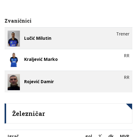
Zvaničnici
Trener
Lučić Milutin
RR
Kraljević Marko
RR
Rojević Damir
Železničar
Igrač
gol
2`
dk
MVP