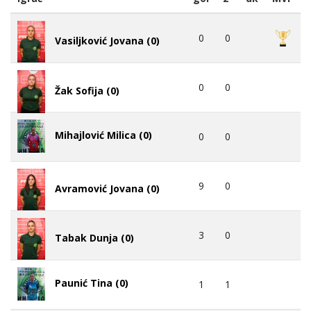
0
0
Vasiljković Jovana (0)
0
0
Žak Sofija (0)
Mihajlović Milica (0)
0
0
9
0
Avramović Jovana (0)
3
0
Tabak Dunja (0)
Paunić Tina (0)
1
1