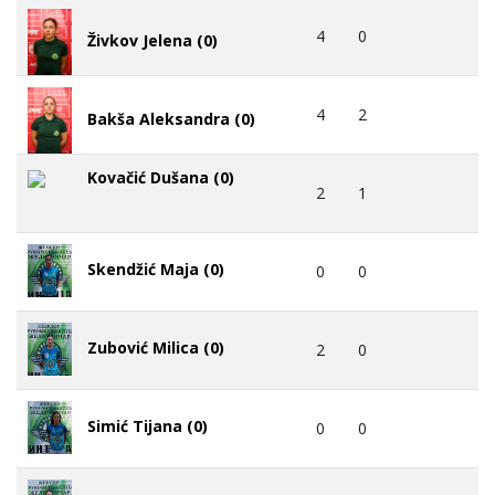
4
0
Živkov Jelena (0)
4
2
Bakša Aleksandra (0)
Kovačić Dušana (0)
2
1
Skendžić Maja (0)
0
0
Zubović Milica (0)
2
0
Simić Tijana (0)
0
0