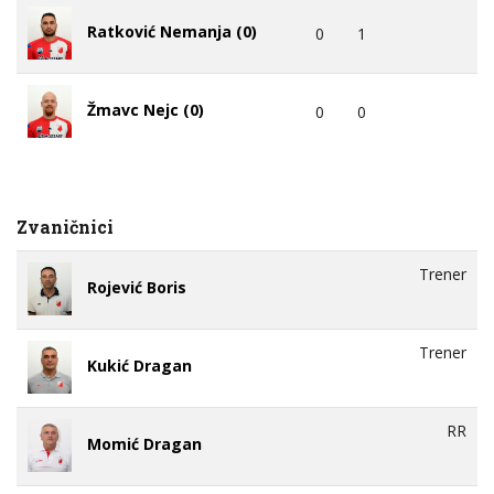
Ratković Nemanja (0)
0
1
Žmavc Nejc (0)
0
0
Zvaničnici
Trener
Rojević Boris
Trener
Kukić Dragan
RR
Momić Dragan