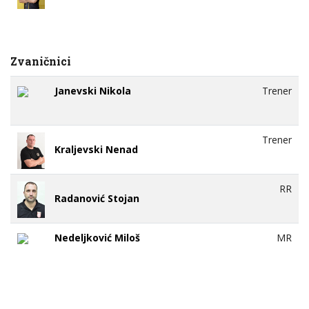
Zvaničnici
Janevski Nikola
Trener
Trener
Kraljevski Nenad
RR
Radanović Stojan
Nedeljković Miloš
MR