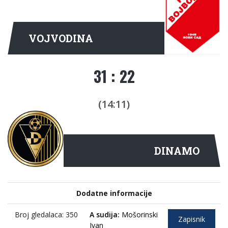
VOJVODINA
31 : 22
(14:11)
DINAMO
Dodatne informacije
Broj gledalaca: 350
A sudija:
Mošorinski
Zapisnik
Ivan