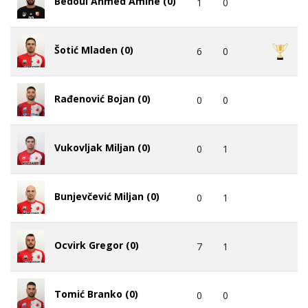
Bedoui Ahmed Amine (0)
1
0
Šotić Mladen (0)
6
0
Rađenović Bojan (0)
0
0
Vukovljak Miljan (0)
0
1
Bunjevčević Miljan (0)
0
1
Ocvirk Gregor (0)
7
1
Tomić Branko (0)
0
0