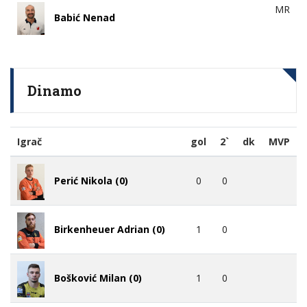
MR
Babić Nenad
Dinamo
Igrač
gol
2`
dk
MVP
0
0
Perić Nikola (0)
1
0
Birkenheuer Adrian (0)
1
0
Bošković Milan (0)