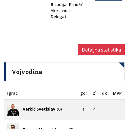
B sudija:
Pandžić
Aleksandar
Delegat:
Detaljna statistika
Vojvodina
Igrač
gol
2`
dk
MVP
Verkić Svetislav (0)
1
0