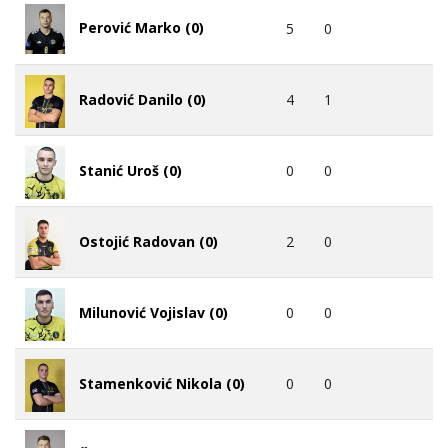
Perović Marko (0)
5
0
4
1
Radović Danilo (0)
0
0
Stanić Uroš (0)
2
0
Ostojić Radovan (0)
0
0
Milunović Vojislav (0)
0
0
Stamenković Nikola (0)