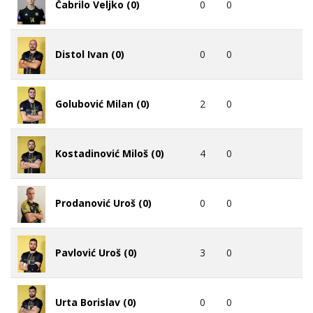
0
0
Čabrilo Veljko (0)
0
0
Distol Ivan (0)
2
0
Golubović Milan (0)
4
0
Kostadinović Miloš (0)
0
0
Prodanović Uroš (0)
3
0
Pavlović Uroš (0)
0
0
Urta Borislav (0)