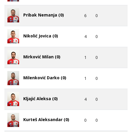
Pribak Nemanja (0)
6
0
Nikolić Jovica (0)
4
0
Mirković Milan (0)
1
0
Milenković Darko (0)
1
0
Kljajić Aleksa (0)
4
0
Kurteš Aleksandar (0)
0
0