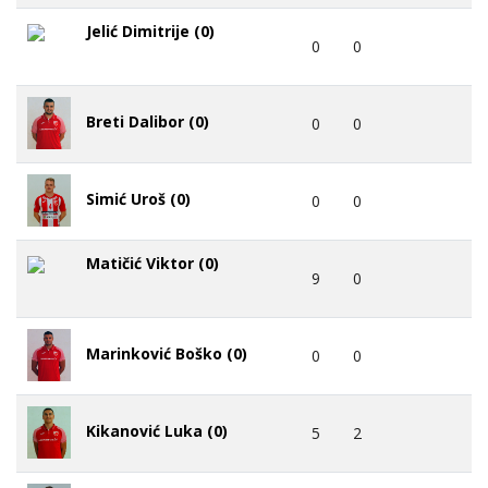
Jelić Dimitrije (0)
0
0
Breti Dalibor (0)
0
0
Simić Uroš (0)
0
0
Matičić Viktor (0)
9
0
Marinković Boško (0)
0
0
Kikanović Luka (0)
5
2