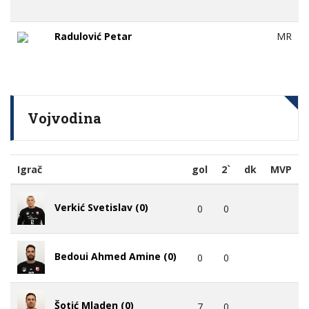
Radulović Petar
MR
Vojvodina
Igrač
gol
2`
dk
MVP
Verkić Svetislav (0)
0
0
Bedoui Ahmed Amine (0)
0
0
Šotić Mladen (0)
7
0