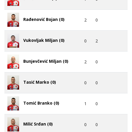
Rađenović Bojan (0)
2
0
Vukovljak Miljan (0)
0
2
Bunjevčević Miljan (0)
2
0
Tasić Marko (0)
0
0
Tomić Branko (0)
1
0
Milić Srđan (0)
0
0