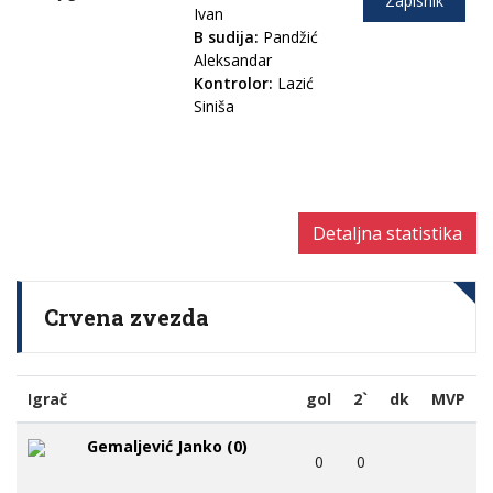
Zapisnik
Ivan
B sudija:
Pandžić
Aleksandar
Kontrolor:
Lazić
Siniša
Detaljna statistika
Crvena zvezda
Igrač
gol
2`
dk
MVP
Gemaljević Janko (0)
0
0