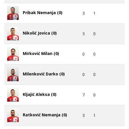
Pribak Nemanja (0)
3
1
Nikolić Jovica (0)
3
0
Mirković Milan (0)
0
0
Milenković Darko (0)
0
0
Kljajić Aleksa (0)
7
0
Ratković Nemanja (0)
3
1