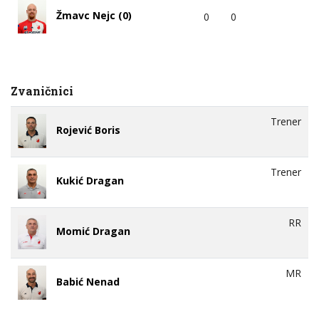
Žmavc Nejc (0)
0
0
Zvaničnici
Trener
Rojević Boris
Trener
Kukić Dragan
RR
Momić Dragan
MR
Babić Nenad