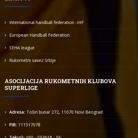
International handball federation -IHF
European Handball Federation
SEHA league
Rukometni savez Srbije
ASOCIJACIJA RUKOMETNIH KLUBOVA
SUPERLIGE
Adresa:
Tošin bunar 272, 11070 Novi Beograd
PIB:
111517078
Tekući:
160 - 553618 - 56