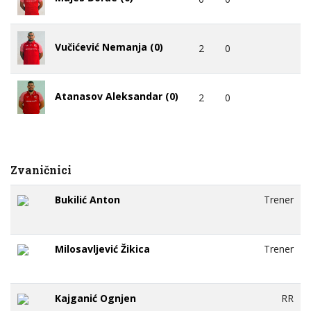
Vučićević Nemanja (0)
2
0
Atanasov Aleksandar (0)
2
0
Zvaničnici
Bukilić Anton
Trener
Milosavljević Žikica
Trener
Kajganić Ognjen
RR