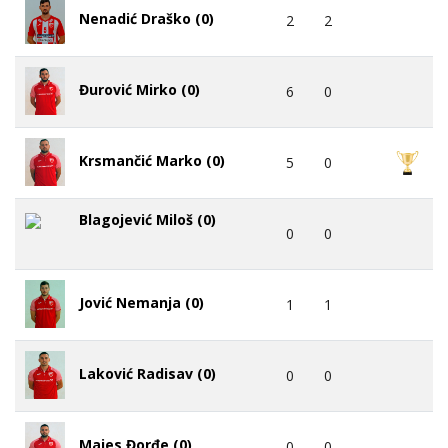
Nenadić Draško (0)
2
2
Đurović Mirko (0)
6
0
Krsmančić Marko (0)
5
0
Blagojević Miloš (0)
0
0
Jović Nemanja (0)
1
1
Laković Radisav (0)
0
0
Majes Đorđe (0)
0
0