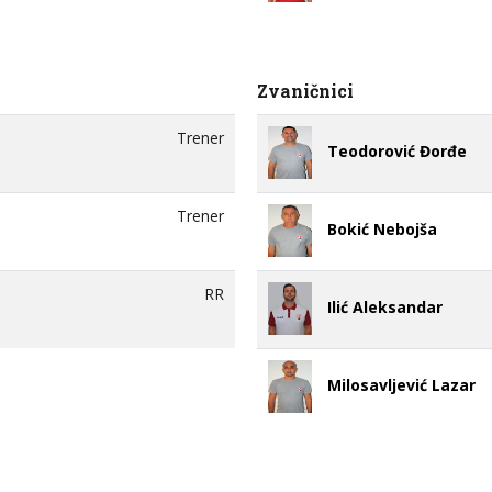
Zvaničnici
Trener
Teodorović Đorđe
Trener
Bokić Nebojša
RR
Ilić Aleksandar
Milosavljević Lazar