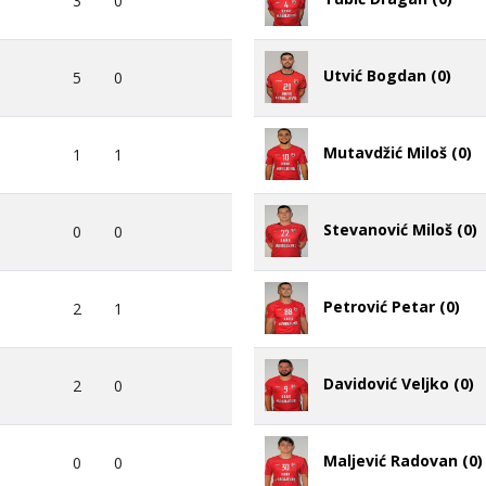
3
0
Utvić Bogdan (0)
5
0
Mutavdžić Miloš (0)
1
1
Stevanović Miloš (0)
0
0
Petrović Petar (0)
2
1
Davidović Veljko (0)
2
0
Maljević Radovan (0)
0
0