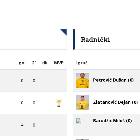
Radnički
gol
2`
dk
MVP
Igrač
Petrović Dušan (0)
0
0
Zlatanović Dejan (0)
0
0
Barudžić Miloš (0)
4
0