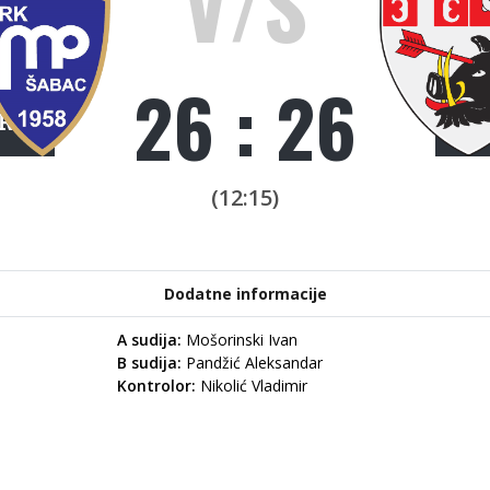
V/S
26 : 26
R
(12:15)
Dodatne informacije
A sudija:
Mošorinski Ivan
B sudija:
Pandžić Aleksandar
Kontrolor:
Nikolić Vladimir