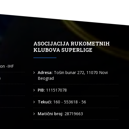
ASOCIJACIJA RUKOMETNIH
KLUBOVA SUPERLIGE
ion -IHF
Adresa:
Tošin bunar 272, 11070 Novi
n
Beograd
PIB:
111517078
Tekući:
160 - 553618 - 56
Matični broj:
28719663