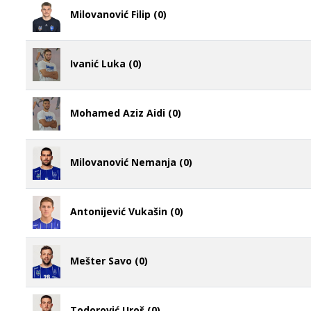
Milovanović Filip (0)
Ivanić Luka (0)
Mohamed Aziz Aidi (0)
Milovanović Nemanja (0)
Antonijević Vukašin (0)
Mešter Savo (0)
Todorović Uroš (0)