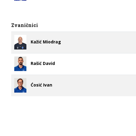
Zvaničnici
Kažić Miodrag
Rašić David
Ćosić Ivan