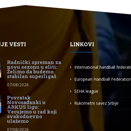
JE VESTI
LINKOVI
Radnički spreman za
novu sezonu u eliti:
International handball federat
Želimo da budemo
stabilan superligaš
European Handball Federatio
07/08/2026
SEHA league
Povratak
Novosađanki u
Rukometni savez Srbije
ARKUS ligu:
Verujemo u rad koji
svakodnevno
ulažemo
07/08/2026