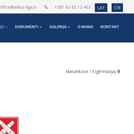
office@arkus-liga.rs
+381 63 83 13 403
LAT
ĆIR
JE
DOKUMENTI
GALERIJA
O NAMA
KONTAKT
Masarikova 13 (gimnazija)