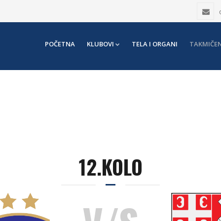
POČETNA
KLUBOVI
TELA I ORGANI
TAKMIČEN
12.KOLO