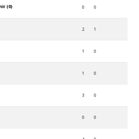
ir (0)
0
0
2
1
1
0
1
0
3
0
0
0