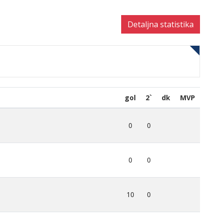
Detaljna statistika
gol
2`
dk
MVP
0
0
0
0
10
0