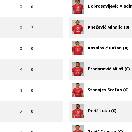
Dobrosavljević Vladim
0
0
Knežević Mihajlo (0)
0
2
Kasalović Dušan (0)
0
0
Prodanović Miloš (0)
4
0
Stanojev Stefan (0)
3
0
Đerić Luka (0)
2
0
Tubić Dragan (0)