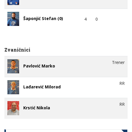
Šaponjić Stefan (0)
4
0
Zvaničnici
Trener
Pavlović Marko
RR
Lađarević Milorad
RR
Krstić Nikola