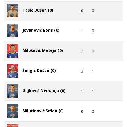
Tasić Dušan (0)
0
0
Jovanović Boris (0)
1
0
Milošević Mateja (0)
2
0
Šmigić Dušan (0)
3
1
Gojković Nemanja (0)
1
1
Milutinović Srđan (0)
0
0