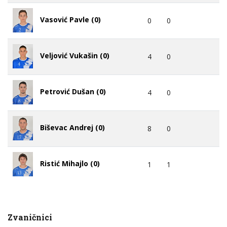
Vasović Pavle (0)
0
0
Veljović Vukašin (0)
4
0
Petrović Dušan (0)
4
0
Biševac Andrej (0)
8
0
Ristić Mihajlo (0)
1
1
Zvaničnici