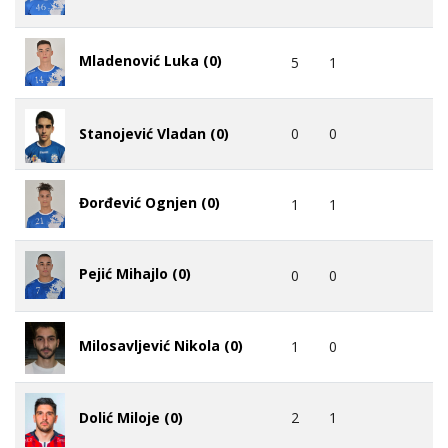
Mladenović Luka (0)
5
1
0
0
Stanojević Vladan (0)
Đorđević Ognjen (0)
1
1
Pejić Mihajlo (0)
0
0
Milosavljević Nikola (0)
1
0
2
1
Dolić Miloje (0)