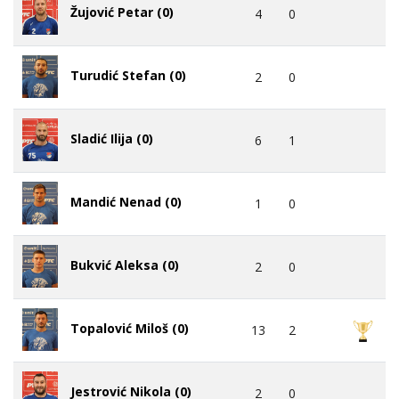
Žujović Petar (0)
4
0
Turudić Stefan (0)
2
0
Sladić Ilija (0)
6
1
Mandić Nenad (0)
1
0
Bukvić Aleksa (0)
2
0
Topalović Miloš (0)
13
2
Jestrović Nikola (0)
2
0