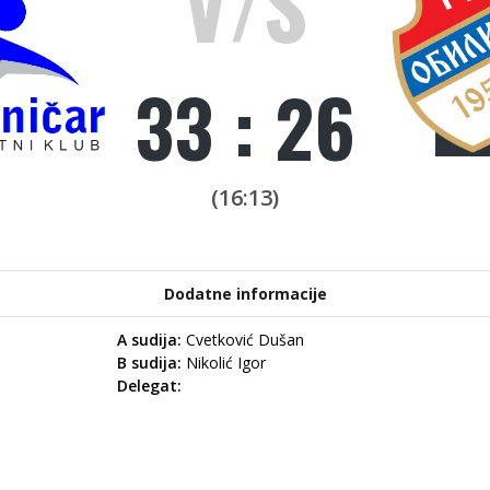
V/S
33 : 26
(16:13)
Dodatne informacije
A sudija:
Cvetković Dušan
B sudija:
Nikolić Igor
Delegat: