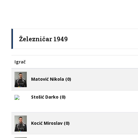
Železničar 1949
Igrač
Matović Nikola (0)
Stošić Darko (0)
Kocić Miroslav (0)