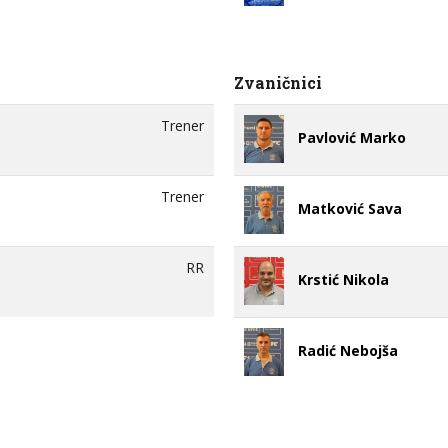
Zvaničnici
Trener
Pavlović Marko
Trener
Matković Sava
RR
Krstić Nikola
Radić Nebojša