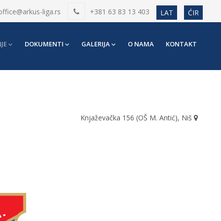
office@arkus-liga.rs
+381 63 83 13 403
LAT
ĆIR
JE
DOKUMENTI
GALERIJA
O NAMA
KONTAKT
Knjaževačka 156 (OŠ M. Antić), Niš