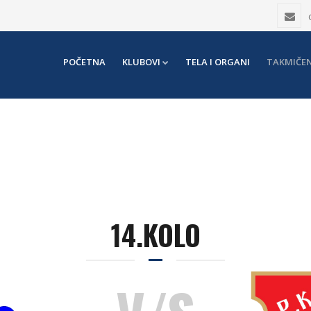
POČETNA
KLUBOVI
TELA I ORGANI
TAKMIČEN
14.KOLO