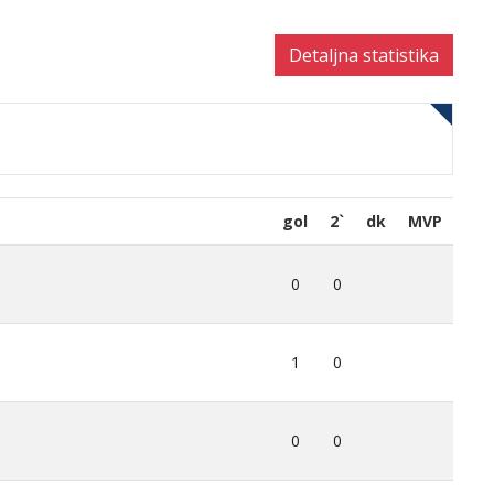
Detaljna statistika
gol
2`
dk
MVP
0
0
1
0
0
0