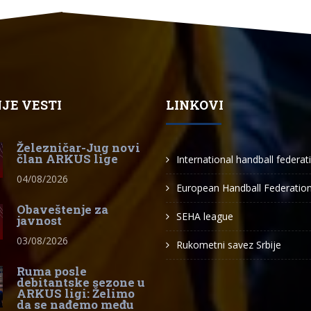
JE VESTI
LINKOVI
Železničar-Jug novi
član ARKUS lige
International handball federat
04/08/2026
European Handball Federatio
Obaveštenje za
SEHA league
javnost
03/08/2026
Rukometni savez Srbije
Ruma posle
debitantske sezone u
ARKUS ligi: Želimo
da se nađemo među