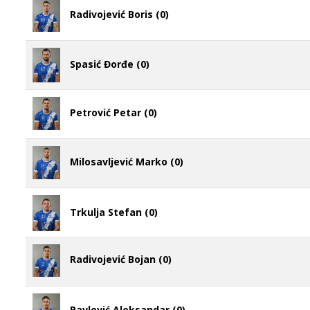
Radivojević Boris (0)
Spasić Đorđe (0)
Petrović Petar (0)
Milosavljević Marko (0)
Trkulja Stefan (0)
Radivojević Bojan (0)
Pavlović Aleksandar (0)