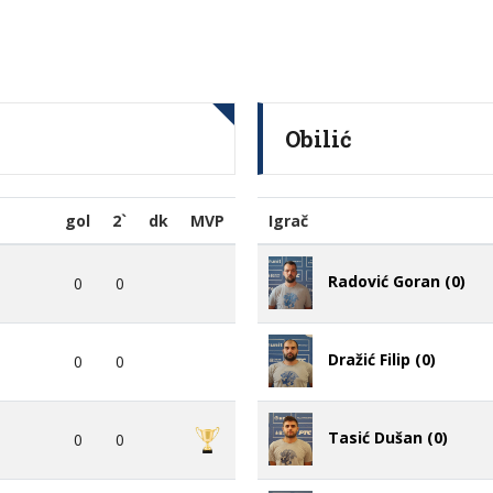
Obilić
gol
2`
dk
MVP
Igrač
Radović Goran (0)
0
0
Dražić Filip (0)
0
0
Tasić Dušan (0)
0
0