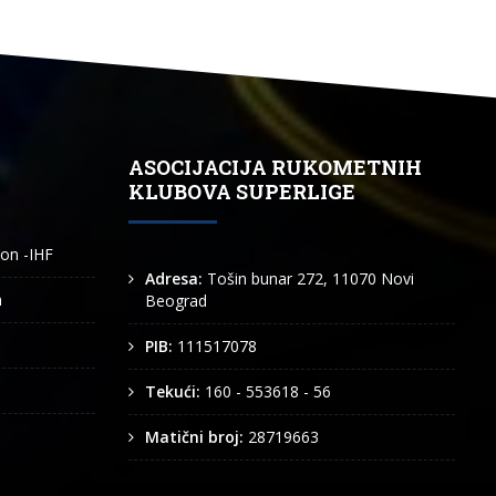
ASOCIJACIJA RUKOMETNIH
KLUBOVA SUPERLIGE
ion -IHF
Adresa:
Tošin bunar 272, 11070 Novi
n
Beograd
PIB:
111517078
Tekući:
160 - 553618 - 56
Matični broj:
28719663