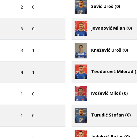
Savić Uroš (0)
2
0
Jovanović Milan (0)
6
0
Knežević Uroš (0)
3
1
Teodorović Milorad (
4
1
Ivošević Miloš (0)
1
0
Turudić Stefan (0)
1
0
Jedoksić Petar (0)