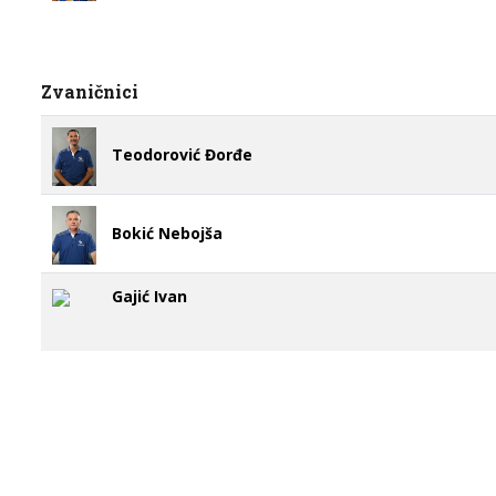
Zvaničnici
Teodorović Đorđe
Bokić Nebojša
Gajić Ivan