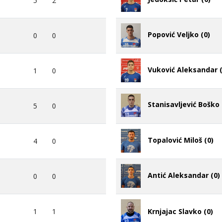
5
2
Popović Veljko (0)
0
0
Vuković Aleksandar (
1
0
Stanisavljević Boško 
5
0
Topalović Miloš (0)
4
0
Antić Aleksandar (0)
0
0
Krnjajac Slavko (0)
1
1