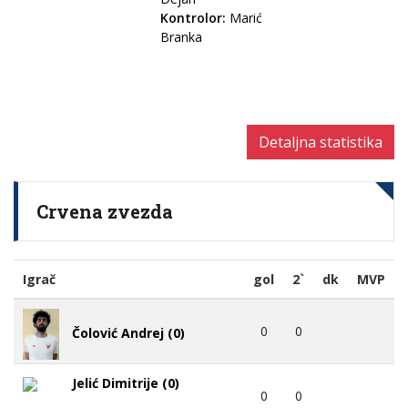
Kontrolor:
Marić
Branka
Detaljna statistika
Crvena zvezda
Igrač
gol
2`
dk
MVP
0
0
Čolović Andrej (0)
Jelić Dimitrije (0)
0
0