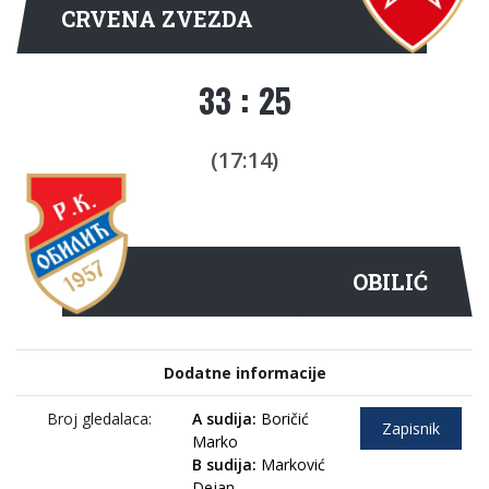
CRVENA ZVEZDA
33 : 25
(17:14)
OBILIĆ
Dodatne informacije
Broj gledalaca:
A sudija:
Boričić
Zapisnik
Marko
B sudija:
Marković
Dejan