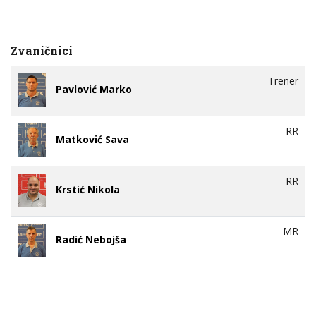
Zvaničnici
Trener
Pavlović Marko
RR
Matković Sava
RR
Krstić Nikola
MR
Radić Nebojša