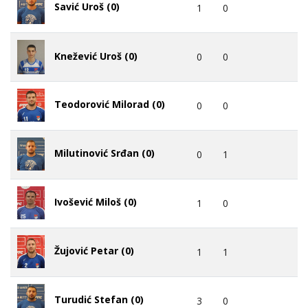
Savić Uroš (0)
1
0
Knežević Uroš (0)
0
0
Teodorović Milorad (0)
0
0
Milutinović Srđan (0)
0
1
Ivošević Miloš (0)
1
0
Žujović Petar (0)
1
1
Turudić Stefan (0)
3
0