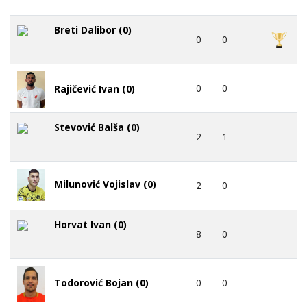
Breti Dalibor (0)
0
0
0
0
Rajičević Ivan (0)
Stevović Balša (0)
2
1
Milunović Vojislav (0)
2
0
Horvat Ivan (0)
8
0
0
0
Todorović Bojan (0)