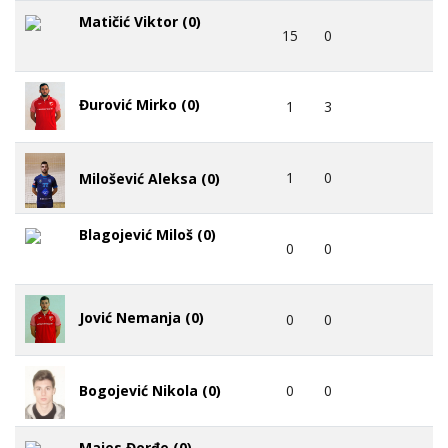
Matičić Viktor (0)
15
0
Đurović Mirko (0)
1
3
1
0
Milošević Aleksa (0)
Blagojević Miloš (0)
0
0
Jović Nemanja (0)
0
0
0
0
Bogojević Nikola (0)
Majes Đorđe (0)