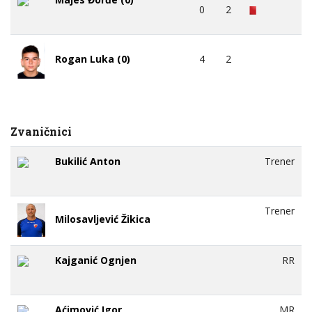
0
2
4
2
Rogan Luka (0)
Zvaničnici
Bukilić Anton
Trener
Trener
Milosavljević Žikica
Kajganić Ognjen
RR
Aćimović Igor
MR