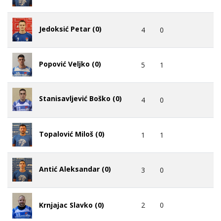
Jedoksić Petar (0)
4
0
Popović Veljko (0)
5
1
Stanisavljević Boško (0)
4
0
Topalović Miloš (0)
1
1
Antić Aleksandar (0)
3
0
Krnjajac Slavko (0)
2
0