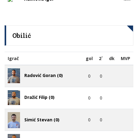
Obilić
Igrač
gol
2`
dk
MVP
Radović Goran (0)
0
0
Dražić Filip (0)
0
0
Simić Stevan (0)
0
0