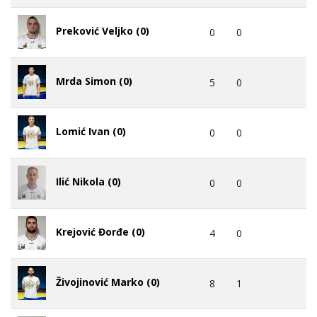
Preković Veljko (0)
0
0
Mrda Simon (0)
5
0
Lomić Ivan (0)
0
0
Ilić Nikola (0)
0
0
Krejović Đorđe (0)
4
0
Živojinović Marko (0)
8
1