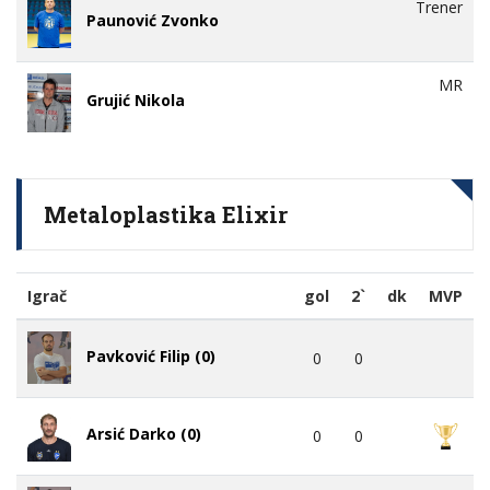
Trener
Paunović Zvonko
MR
Grujić Nikola
Metaloplastika Elixir
Igrač
gol
2`
dk
MVP
Pavković Filip (0)
0
0
Arsić Darko (0)
0
0