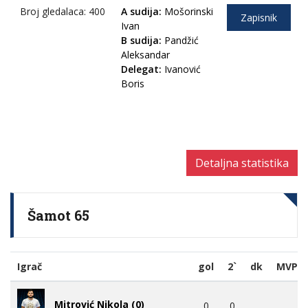
Broj gledalaca: 400
A sudija:
Mošorinski
Zapisnik
Ivan
B sudija:
Pandžić
Aleksandar
Delegat:
Ivanović
Boris
Detaljna statistika
Šamot 65
Igrač
gol
2`
dk
MVP
Mitrović Nikola (0)
0
0