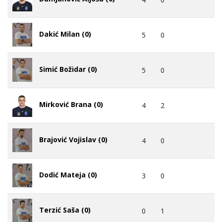
Dakić Milan (0)
5
0
Simić Božidar (0)
5
0
Mirković Brana (0)
4
2
Brajović Vojislav (0)
4
0
Dodić Mateja (0)
3
0
Terzić Saša (0)
0
1