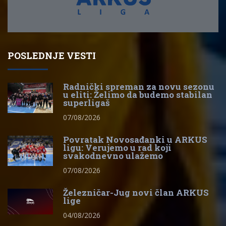
POSLEDNJE VESTI
Radnički spreman za novu sezonu
u eliti: Želimo da budemo stabilan
superligaš
07/08/2026
Povratak Novosađanki u ARKUS
ligu: Verujemo u rad koji
svakodnevno ulažemo
07/08/2026
Železničar-Jug novi član ARKUS
lige
04/08/2026