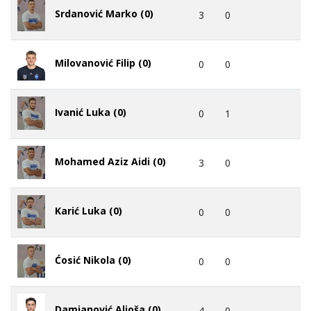
Srdanović Marko (0)
3
0
Milovanović Filip (0)
0
0
Ivanić Luka (0)
0
1
Mohamed Aziz Aidi (0)
3
0
Karić Luka (0)
0
0
Ćosić Nikola (0)
0
0
Damjanović Aljoša (0)
4
0