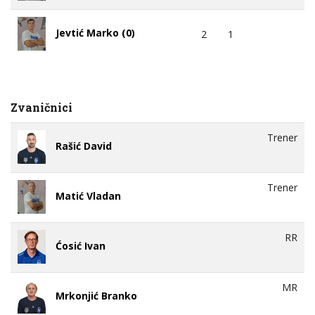
Jevtić Marko (0)
2
1
Zvaničnici
Trener
Rašić David
Trener
Matić Vladan
RR
Ćosić Ivan
MR
Mrkonjić Branko