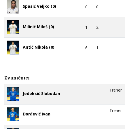
Spasić Veljko (0)
0
0
Milinić Miloš (0)
1
2
Antić Nikola (0)
6
1
Zvaničnici
Trener
Jedoksić Slobodan
Trener
Đorđević Ivan