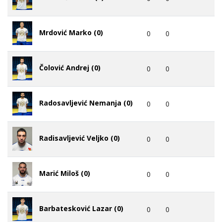
Mrdović Marko (0)
0
0
Čolović Andrej (0)
0
0
Radosavljević Nemanja (0)
0
0
Radisavljević Veljko (0)
0
0
Marić Miloš (0)
0
0
Barbatesković Lazar (0)
0
0