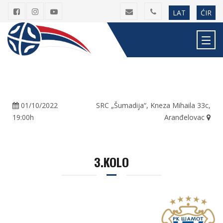
LAT
ĆIR
01/10/2022
SRC „Šumadija“, Kneza Mihaila 33c,
19:00h
Aranđelovac
3.KOLO