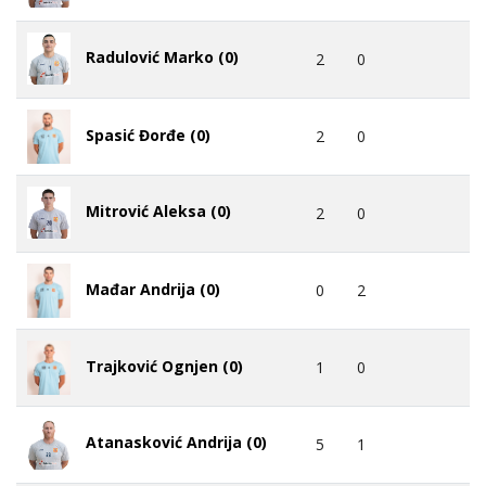
Radulović Marko (0)
2
0
Spasić Đorđe (0)
2
0
Mitrović Aleksa (0)
2
0
Mađar Andrija (0)
0
2
Trajković Ognjen (0)
1
0
Atanasković Andrija (0)
5
1