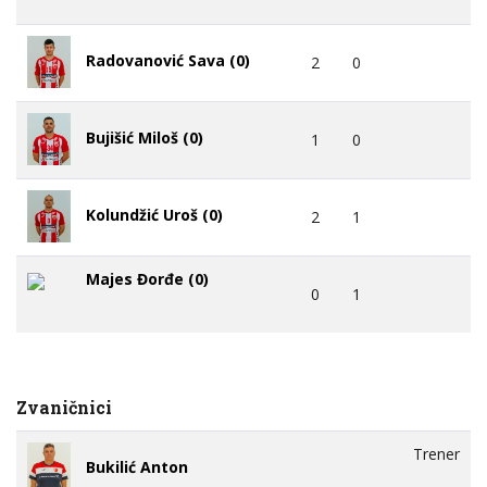
Radovanović Sava (0)
2
0
Bujišić Miloš (0)
1
0
Kolundžić Uroš (0)
2
1
Majes Đorđe (0)
0
1
Zvaničnici
Trener
Bukilić Anton