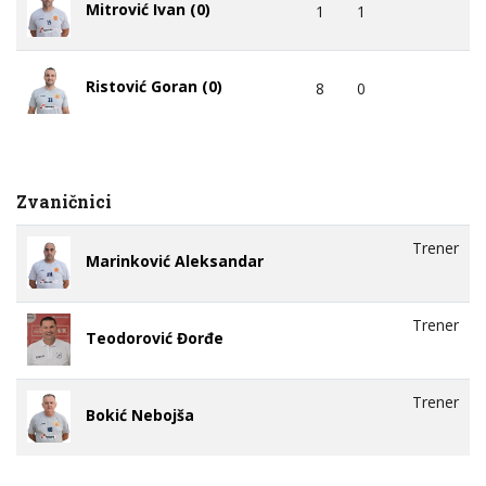
Mitrović Ivan (0)
1
1
Ristović Goran (0)
8
0
Zvaničnici
Trener
Marinković Aleksandar
Trener
Teodorović Đorđe
Trener
Bokić Nebojša