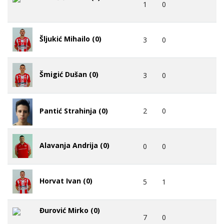
1
0
Šljukić Mihailo (0)
3
0
Šmigić Dušan (0)
3
0
2
0
Pantić Strahinja (0)
Alavanja Andrija (0)
0
0
Horvat Ivan (0)
5
1
Đurović Mirko (0)
7
0