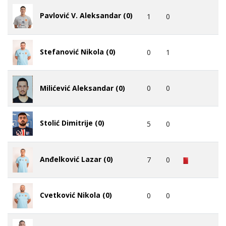
Pavlović V. Aleksandar (0)
1
0
Stefanović Nikola (0)
0
1
0
0
Milićević Aleksandar (0)
Stolić Dimitrije (0)
5
0
Anđelković Lazar (0)
7
0
Cvetković Nikola (0)
0
0