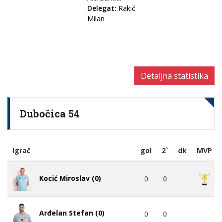
Delegat:
Rakić
Milan
Detaljna statistika
Dubočica 54
Igrač
gol
2`
dk
MVP
Kocić Miroslav (0)
0
0
Arđelan Stefan (0)
0
0