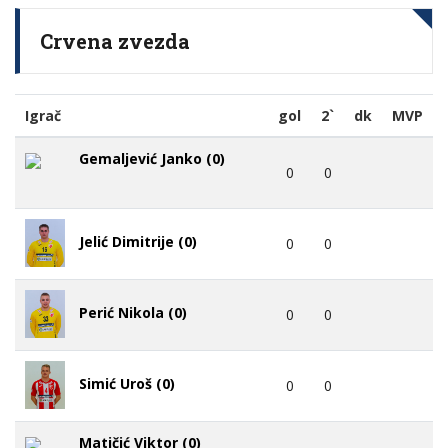
Crvena zvezda
Igrač
gol
2`
dk
MVP
Gemaljević Janko (0)
0
0
Jelić Dimitrije (0)
0
0
Perić Nikola (0)
0
0
Simić Uroš (0)
0
0
Matičić Viktor (0)