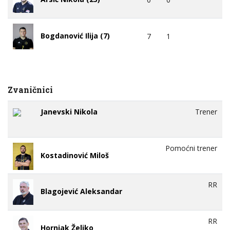
Bogdanović Ilija (7)
7
1
Zvaničnici
Janevski Nikola
Trener
Pomoćni trener
Kostadinović Miloš
RR
Blagojević Aleksandar
RR
Hornjak Željko