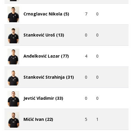
7
0
Crnoglavac Nikola (5)
0
0
Stanković Uroš (13)
4
0
Anđelković Lazar (77)
0
0
Stanković Strahinja (31)
0
0
Jevtić Vladimir (33)
5
1
Mićić Ivan (22)