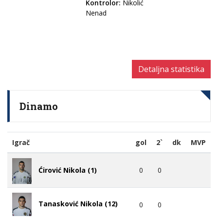
Kontrolor:
Nikolić
Nenad
Detaljna statistika
Dinamo
Igrač
gol
2`
dk
MVP
0
0
Ćirović Nikola (1)
Tanasković Nikola (12)
0
0