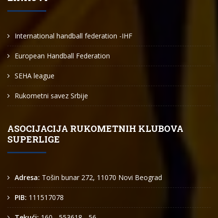
International handball federation -IHF
European Handball Federation
SEHA league
Rukometni savez Srbije
ASOCIJACIJA RUKOMETNIH KLUBOVA
SUPERLIGE
Adresa:
Tošin bunar 272, 11070 Novi Beograd
PIB:
111517078
Tekući:
160 - 553618 - 56