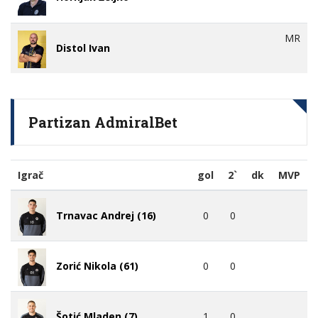
MR
Distol Ivan
Partizan AdmiralBet
Igrač
gol
2`
dk
MVP
0
0
Trnavac Andrej (16)
0
0
Zorić Nikola (61)
1
0
Šotić Mladen (7)