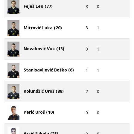
Feješ Leo (77)
3
0
3
1
Mitrović Luka (20)
Novaković Vuk (13)
0
1
Stanisavljević Boško (6)
1
1
Kolundžić Uroš (88)
2
0
Perić Uroš (10)
0
0
Arsić Nikola (23)
0
0