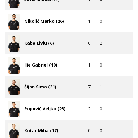
1
0
Nikolić Marko (26)
0
2
Kaba Liviu (6)
1
0
Ilie Gabriel (10)
7
1
Šijan Simo (21)
2
0
Popović Veljko (25)
0
0
Kotar Miha (17)