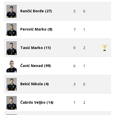
Rančić Đorđe (27)
5
0
Perović Marko (8)
7
1
0
2
Tasić Marko (11)
Čavić Nenad (99)
0
1
Bekić Nikola (4)
3
0
1
2
Čabrilo Veljko (14)