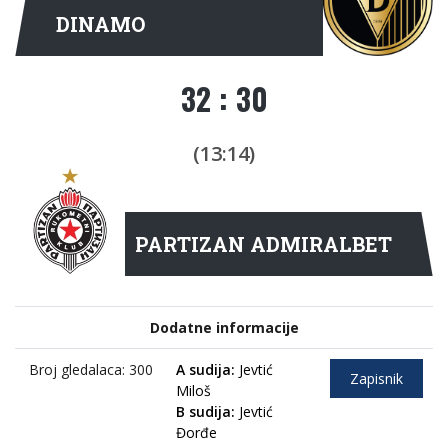
DINAMO
32 : 30
(13:14)
PARTIZAN ADMIRALBET
Dodatne informacije
Broj gledalaca: 300
A sudija:
Jevtić
Zapisnik
Miloš
B sudija:
Jevtić
Đorđe