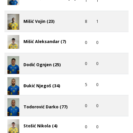
1
1
8
1
Mišić Vojin (23)
Mišić Aleksandar (7)
0
0
0
0
Dodić Ognjen (25)
5
0
Đukić Njegoš (34)
0
0
Todorović Darko (77)
Stošić Nikola (4)
0
0