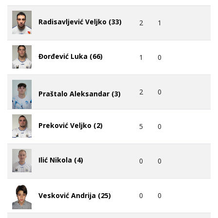
Radisavljević Veljko (33)
2
1
Đorđević Luka (66)
1
0
2
0
Praštalo Aleksandar (3)
Preković Veljko (2)
5
0
Ilić Nikola (4)
0
0
0
0
Vesković Andrija (25)