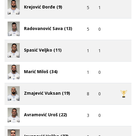
Krejović Đorđe (9)
5
1
Radovanović Sava (13)
5
0
Spasić Veljko (11)
1
1
Marić Miloš (34)
1
0
Zmajević Vuksan (19)
8
0
Avramović Uroš (22)
3
0
Jovanović Veljko (77)