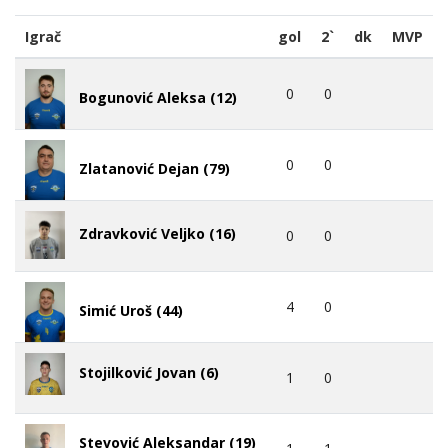
Igrač
gol
2`
dk
MVP
0
0
Bogunović Aleksa (12)
0
0
Zlatanović Dejan (79)
Zdravković Veljko (16)
0
0
4
0
Simić Uroš (44)
Stojilković Jovan (6)
1
0
Stevović Aleksandar (19)