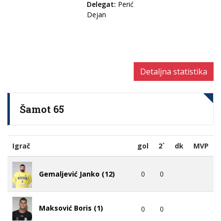
Delegat:
Perić
Dejan
Detaljna statistika
Šamot 65
Igrač
gol
2`
dk
MVP
0
0
Gemaljević Janko (12)
Maksović Boris (1)
0
0