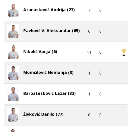
Atanasković Andrija (23)
7
0
Pavlović V. Aleksandar (65)
6
0
Nikolić Vanja (6)
11
0
Momčilović Nemanja (9)
1
0
Barbatesković Lazar (32)
1
0
Živković Danilo (77)
0
0