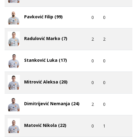
Pavković Filip (99)
0
0
Radulović Marko (7)
2
2
Stanković Luka (17)
0
0
Mitrović Aleksa (20)
0
0
Dimitrijević Nemanja (24)
2
0
Matović Nikola (22)
0
1