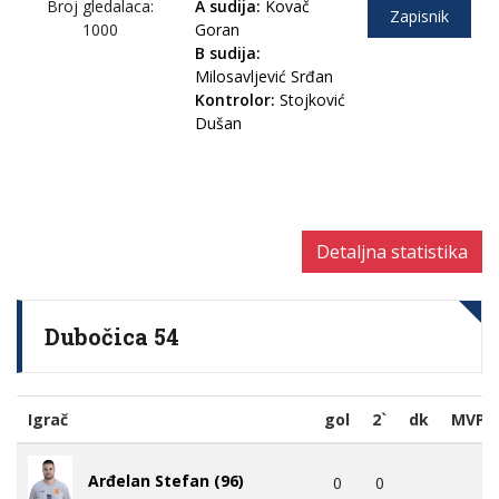
Broj gledalaca:
A sudija:
Kovač
Zapisnik
1000
Goran
B sudija:
Milosavljević Srđan
Kontrolor:
Stojković
Dušan
Detaljna statistika
Dubočica 54
Igrač
gol
2`
dk
MVP
Arđelan Stefan (96)
0
0