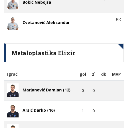
Bokić Nebojša
RR
Cvetanović Aleksandar
Metaloplastika Elixir
Igrač
gol
2`
dk
MVP
Marjanović Damjan (12)
0
0
Arsić Darko (16)
1
0