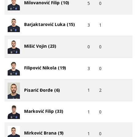
Milovanović Filip (10)
5
0
Barjaktarović Luka (15)
3
1
Mišić Vojin (23)
0
0
Filipović Nikola (19)
3
0
1
2
Pisarić Đorđe (6)
Marković Filip (33)
1
0
Mirković Brana (9)
1
0