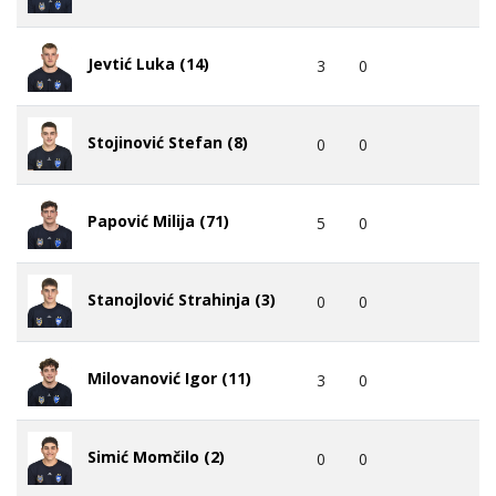
Jevtić Luka (14)
3
0
Stojinović Stefan (8)
0
0
Papović Milija (71)
5
0
Stanojlović Strahinja (3)
0
0
Milovanović Igor (11)
3
0
Simić Momčilo (2)
0
0