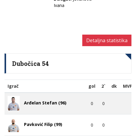
Ivana
Detaljna statistika
Dubočica 54
Igrač
gol
2`
dk
MVP
Arđelan Stefan (96)
0
0
Pavković Filip (99)
0
0