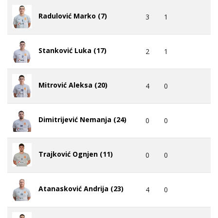
Radulović Marko (7)
3
1
Stanković Luka (17)
2
1
Mitrović Aleksa (20)
4
0
Dimitrijević Nemanja (24)
0
0
Trajković Ognjen (11)
0
0
Atanasković Andrija (23)
4
0