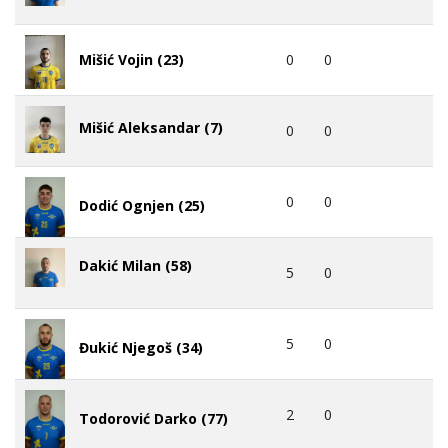
0
0
Mišić Vojin (23)
Mišić Aleksandar (7)
0
0
0
0
Dodić Ognjen (25)
Dakić Milan (58)
5
0
5
0
Đukić Njegoš (34)
2
0
Todorović Darko (77)