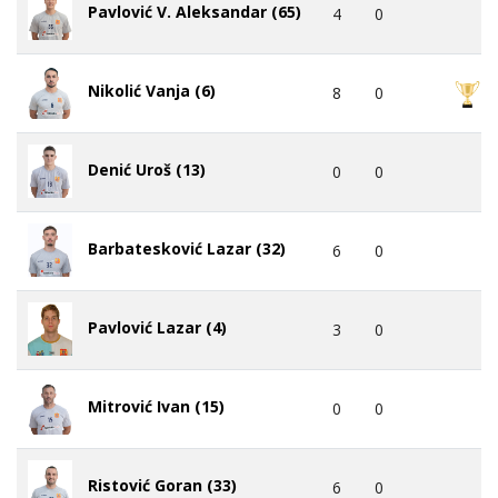
Pavlović V. Aleksandar (65)
4
0
Nikolić Vanja (6)
8
0
Denić Uroš (13)
0
0
Barbatesković Lazar (32)
6
0
Pavlović Lazar (4)
3
0
Mitrović Ivan (15)
0
0
Ristović Goran (33)
6
0