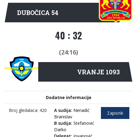
DUBOČICA 54
40 : 32
(24:16)
VRANJE 1093
Dodatne informacije
Broj gledalaca: 420
A sudija:
Nenadić
Zapisnik
Branislav
B sudija:
Stefanović
Darko
Delegat:
Jovanović