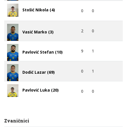
Stošić Nikola (4)
0
0
2
0
Vasić Marko (3)
9
1
Pavlović Stefan (10)
0
1
Dodić Lazar (69)
Pavlović Luka (20)
0
0
Zvaničnici