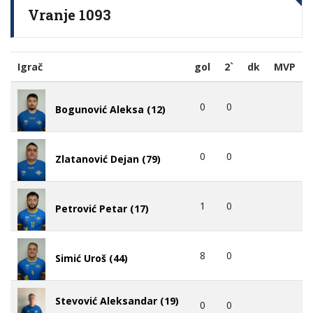
Vranje 1093
Igrač
gol
2`
dk
MVP
0
0
Bogunović Aleksa (12)
0
0
Zlatanović Dejan (79)
1
0
Petrović Petar (17)
8
0
Simić Uroš (44)
Stevović Aleksandar (19)
0
0