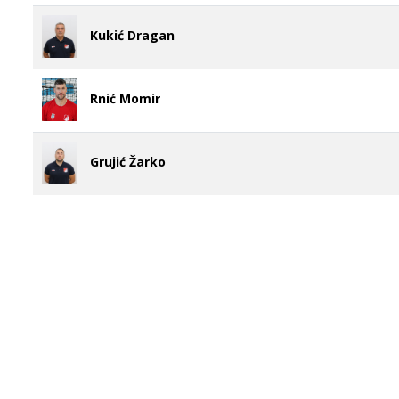
Zvaničnici
Kukić Dragan
Rnić Momir
Grujić Žarko