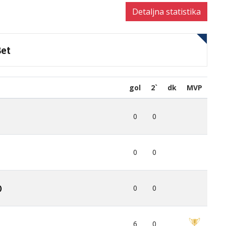
Detaljna statistika
et
gol
2`
dk
MVP
0
0
0
0
0
0
)