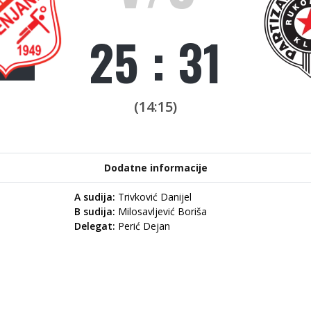
V/S
25 : 31
(14:15)
Dodatne informacije
A sudija:
Trivković Danijel
B sudija:
Milosavljević Boriša
Delegat:
Perić Dejan