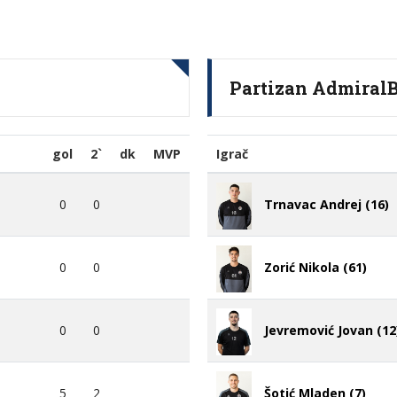
Partizan AdmiralB
gol
2`
dk
MVP
Igrač
0
0
Trnavac Andrej (16)
0
0
Zorić Nikola (61)
0
0
Jevremović Jovan (12