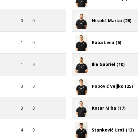
5
2
Šotić Mladen (7)
0
0
Nikolić Marko (26)
1
0
Kaba Liviu (6)
1
0
Ilie Gabriel (10)
3
0
Popović Veljko (25)
3
0
Kotar Miha (17)