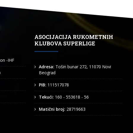
ASOCIJACIJA RUKOMETNIH
KLUBOVA SUPERLIGE
ion -IHF
Adresa:
Tošin bunar 272, 11070 Novi
n
Beograd
PIB:
111517078
Tekući:
160 - 553618 - 56
Matični broj:
28719663