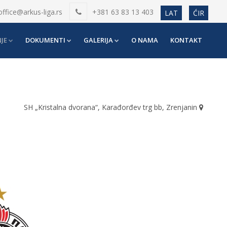
office@arkus-liga.rs
+381 63 83 13 403
LAT
ĆIR
JE
DOKUMENTI
GALERIJA
O NAMA
KONTAKT
SH „Kristalna dvorana“, Karađorđev trg bb, Zrenjanin