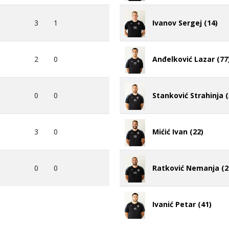
4
0
Stanković Uroš (13)
3
1
Ivanov Sergej (14)
2
0
Anđelković Lazar (77
0
0
Stanković Strahinja (
3
0
Mićić Ivan (22)
0
0
Ratković Nemanja (2
Ivanić Petar (41)