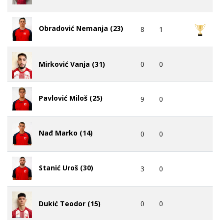
Obradović Nemanja (23)
8
1
0
0
Mirković Vanja (31)
Pavlović Miloš (25)
9
0
Nađ Marko (14)
0
0
Stanić Uroš (30)
3
0
0
0
Dukić Teodor (15)