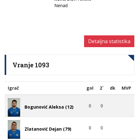
Nenad
Detaljna statistika
Vranje 1093
Igrač
gol
2`
dk
MVP
0
0
Bogunović Aleksa (12)
0
0
Zlatanović Dejan (79)