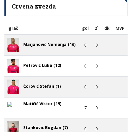
Crvena zvezda
Igrač
gol
2`
dk
MVP
Marjanović Nemanja (16)
0
0
Petrović Luka (12)
0
0
Ćorović Stefan (1)
0
0
Matičić Viktor (19)
7
0
Stanković Bogdan (7)
0
0