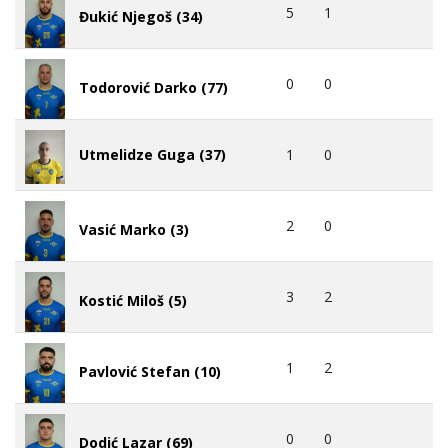
5
1
Đukić Njegoš (34)
0
0
Todorović Darko (77)
1
0
Utmelidze Guga (37)
2
0
Vasić Marko (3)
3
2
Kostić Miloš (5)
1
2
Pavlović Stefan (10)
0
0
Dodić Lazar (69)