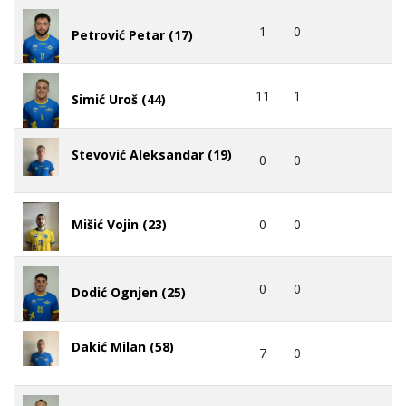
1
0
Petrović Petar (17)
11
1
Simić Uroš (44)
Stevović Aleksandar (19)
0
0
0
0
Mišić Vojin (23)
0
0
Dodić Ognjen (25)
Dakić Milan (58)
7
0