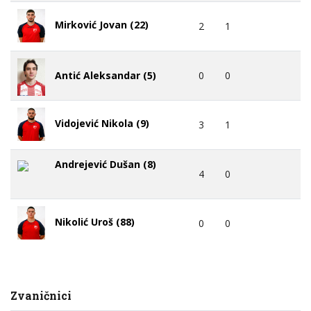
Mirković Jovan (22)
2
1
0
0
Antić Aleksandar (5)
Vidojević Nikola (9)
3
1
Andrejević Dušan (8)
4
0
Nikolić Uroš (88)
0
0
Zvaničnici