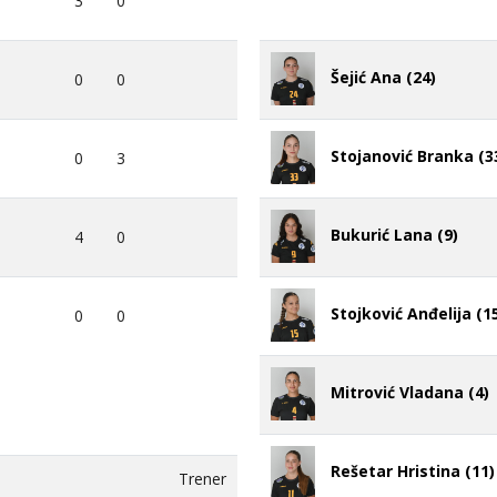
3
0
Šejić Ana (24)
0
0
Stojanović Branka (3
0
3
Bukurić Lana (9)
4
0
Stojković Anđelija (1
0
0
Mitrović Vladana (4)
Rešetar Hristina (11)
Trener