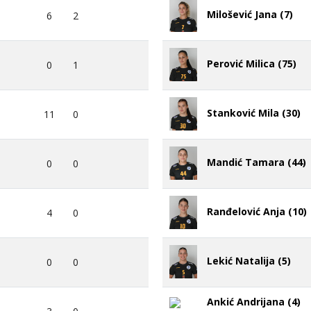
Milošević Jana (7)
6
2
Perović Milica (75)
0
1
Stanković Mila (30)
11
0
Mandić Tamara (44)
0
0
Ranđelović Anja (10)
4
0
Lekić Natalija (5)
0
0
Ankić Andrijana (4)