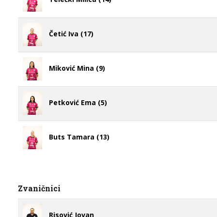
Četić Iva (17)
Miković Mina (9)
Petković Ema (5)
Buts Tamara (13)
Zvaničnici
Risović Jovan