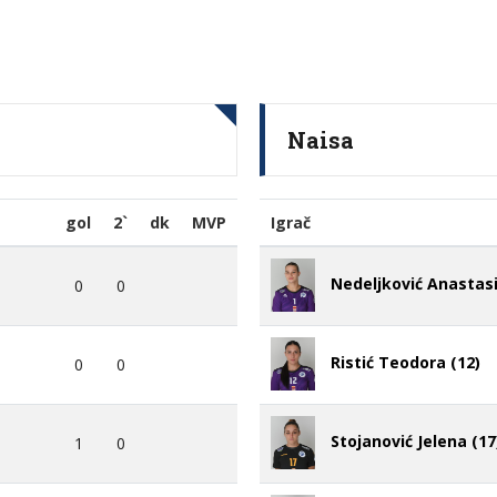
Naisa
gol
2`
dk
MVP
Igrač
Nedeljković Anastasi
0
0
Ristić Teodora (12)
0
0
Stojanović Jelena (17
1
0