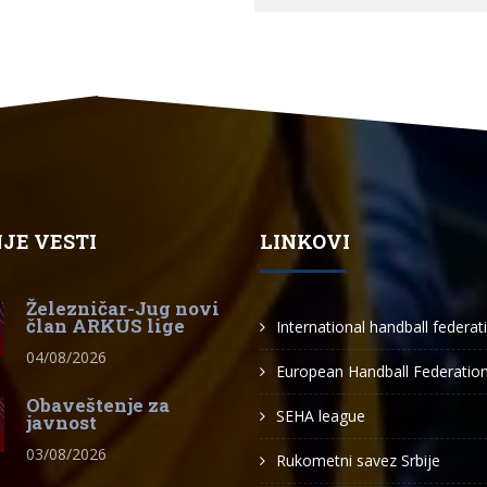
JE VESTI
LINKOVI
Železničar-Jug novi
član ARKUS lige
International handball federat
04/08/2026
European Handball Federatio
Obaveštenje za
SEHA league
javnost
03/08/2026
Rukometni savez Srbije