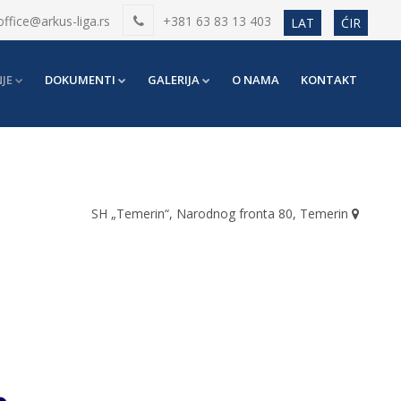
office@arkus-liga.rs
+381 63 83 13 403
LAT
ĆIR
JE
DOKUMENTI
GALERIJA
O NAMA
KONTAKT
SH „Temerin“, Narodnog fronta 80, Temerin