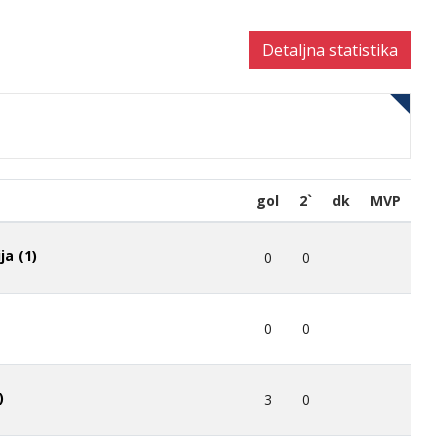
Detaljna statistika
gol
2`
dk
MVP
ja (1)
0
0
0
0
)
3
0