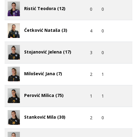
Ristić Teodora (12)
0
0
Ćetković Nataša (3)
4
0
Stojanović Jelena (17)
3
0
Milošević Jana (7)
2
1
Perović Milica (75)
1
1
Stanković Mila (30)
2
0