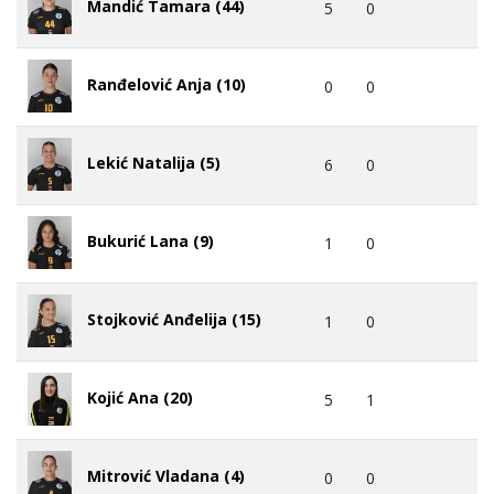
Mandić Tamara (44)
5
0
Ranđelović Anja (10)
0
0
Lekić Natalija (5)
6
0
Bukurić Lana (9)
1
0
Stojković Anđelija (15)
1
0
Kojić Ana (20)
5
1
Mitrović Vladana (4)
0
0