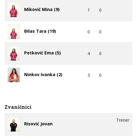
Miković Mina (9)
1
0
Đilas Tara (19)
0
0
Petković Ema (5)
4
0
Ninkov Ivanka (2)
3
0
Zvaničnici
Trener
Risović Jovan