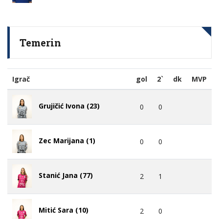
Temerin
Igrač
gol
2`
dk
MVP
Grujičić Ivona (23)
0
0
Zec Marijana (1)
0
0
Stanić Jana (77)
2
1
Mitić Sara (10)
2
0