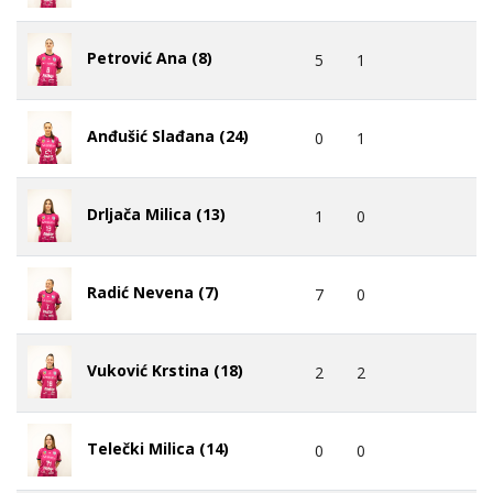
Petrović Ana (8)
5
1
Anđušić Slađana (24)
0
1
Drljača Milica (13)
1
0
Radić Nevena (7)
7
0
Vuković Krstina (18)
2
2
Telečki Milica (14)
0
0