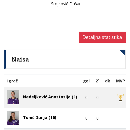
Stojković Dušan
Detaljna statistika
Naisa
Igrač
gol
2`
dk
MVP
Nedeljković Anastasija (1)
0
0
Tonić Dunja (16)
0
0