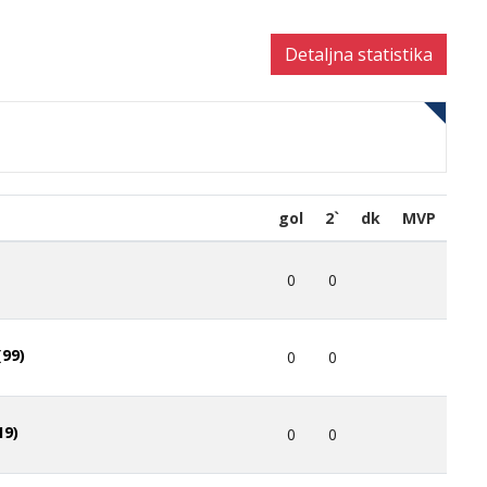
Detaljna statistika
gol
2`
dk
MVP
0
0
(99)
0
0
19)
0
0