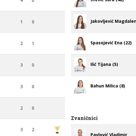
4
0
Jakovljević Magdalen
1
0
Spasojević Ena (22)
2
1
Ilić Tijana (5)
3
0
Bahun Milica (8)
3
0
2
0
Zvaničnici
3
2
Pavlović Vladimir