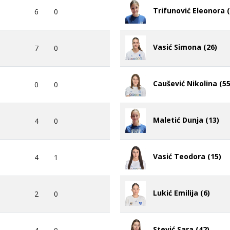
Trifunović Eleonora (
6
0
Vasić Simona (26)
7
0
Caušević Nikolina (55
0
0
Maletić Dunja (13)
4
0
Vasić Teodora (15)
4
1
Lukić Emilija (6)
2
0
Stević Sara (42)