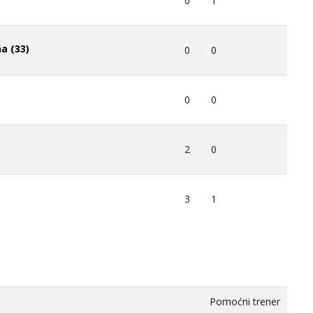
0
1
a (33)
0
0
0
0
2
0
3
1
Pomoćni trener