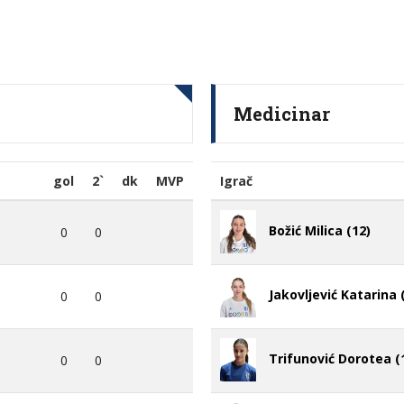
Medicinar
gol
2`
dk
MVP
Igrač
Božić Milica (12)
0
0
Jakovljević Katarina 
0
0
Trifunović Dorotea (
0
0