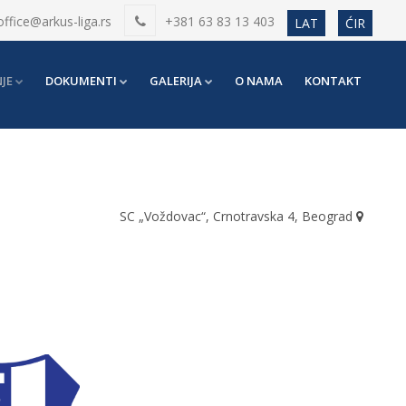
office@arkus-liga.rs
+381 63 83 13 403
LAT
ĆIR
JE
DOKUMENTI
GALERIJA
O NAMA
KONTAKT
SC „Voždovac“, Crnotravska 4, Beograd