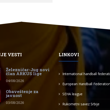
JE VESTI
LINKOVI
Železničar-Jug novi
član ARKUS lige
International handball federat
04/08/2026
European Handball Federatio
Obaveštenje za
SEHA league
javnost
03/08/2026
Rukometni savez Srbije