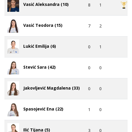
Vasić Aleksandra (10)
8
1
Vasić Teodora (15)
7
2
Lukić Emilija (6)
0
1
Stević Sara (42)
0
0
Jakovljević Magdalena (33)
0
0
Spasojević Ena (22)
1
0
Ilić Tijana (5)
3
0