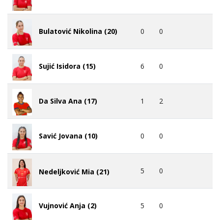
0
0
Bulatović Nikolina (20)
6
0
Sujić Isidora (15)
1
2
Da Silva Ana (17)
0
0
Savić Jovana (10)
5
0
Nedeljković Mia (21)
5
0
Vujnović Anja (2)