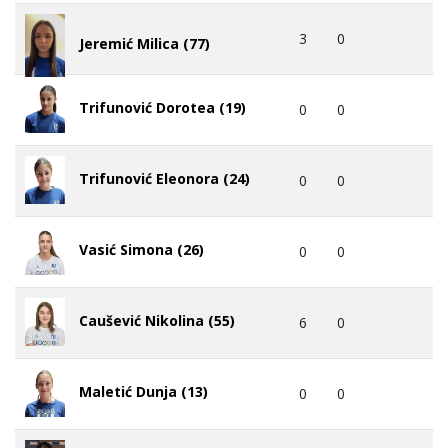
3
0
Jeremić Milica (77)
Trifunović Dorotea (19)
0
0
Trifunović Eleonora (24)
0
0
Vasić Simona (26)
0
0
Caušević Nikolina (55)
6
0
Maletić Dunja (13)
0
0