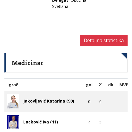
Delegat:
Obućina
Svetlana
Detaljna statistika
Medicinar
Igrač
gol
2`
dk
MVP
Jakovljević Katarina (99)
0
0
Lacković Iva (11)
4
2