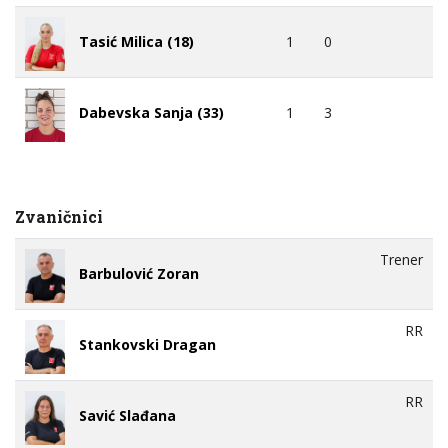
1
0
Tasić Milica (18)
1
3
Dabevska Sanja (33)
Zvaničnici
Trener
Barbulović Zoran
RR
Stankovski Dragan
RR
Savić Slađana