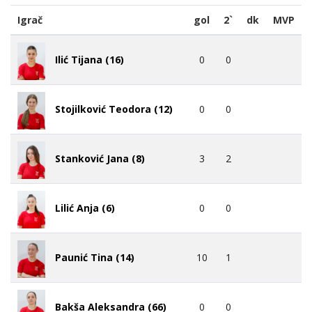
Igrač
gol
2`
dk
MVP
0
0
Ilić Tijana (16)
0
0
Stojilković Teodora (12)
3
2
Stanković Jana (8)
0
0
Lilić Anja (6)
10
1
Paunić Tina (14)
0
0
Bakša Aleksandra (66)