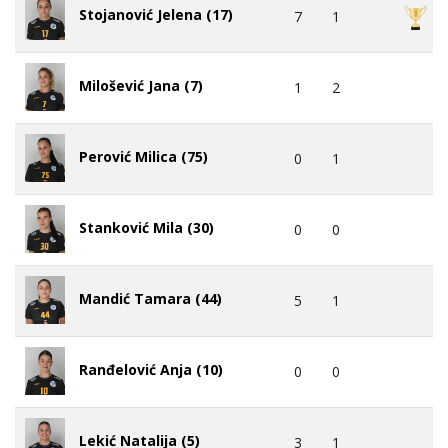
Stojanović Jelena (17)
7
1
Milošević Jana (7)
1
2
Perović Milica (75)
0
1
Stanković Mila (30)
0
0
Mandić Tamara (44)
5
1
Ranđelović Anja (10)
0
0
Lekić Natalija (5)
3
1