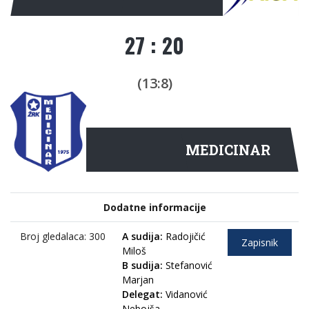
27 : 20
(13:8)
MEDICINAR
Dodatne informacije
Broj gledalaca: 300
A sudija:
Radojičić
Zapisnik
Miloš
B sudija:
Stefanović
Marjan
Delegat:
Vidanović
Nebojša