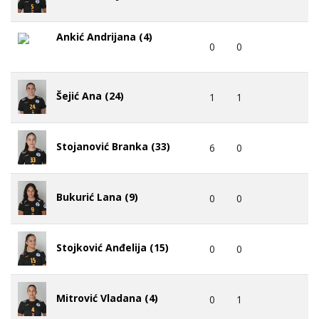
Ankić Andrijana (4)
0
0
Šejić Ana (24)
1
1
Stojanović Branka (33)
6
0
Bukurić Lana (9)
0
0
Stojković Anđelija (15)
0
0
Mitrović Vladana (4)
0
1