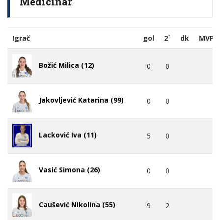
Medicinar
Igrač
gol
2`
dk
MVP
Božić Milica (12)
0
0
Jakovljević Katarina (99)
0
0
Lacković Iva (11)
5
0
Vasić Simona (26)
0
0
Caušević Nikolina (55)
9
2