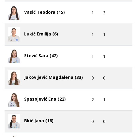
Vasić Teodora (15)
1
3
Lukić Emilija (6)
1
1
Stević Sara (42)
1
1
Jakovljević Magdalena (33)
0
0
Spasojević Ena (22)
2
1
Bkić Jana (18)
0
0