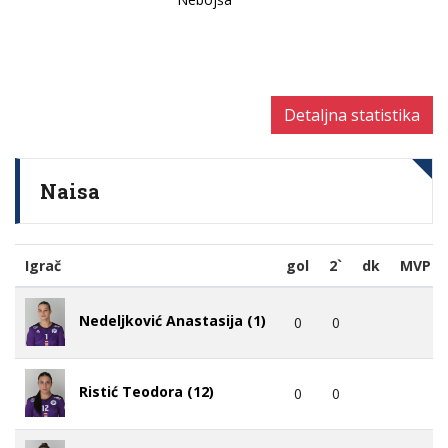
Detaljna statistika
Naisa
Igrač
gol
2`
dk
MVP
Nedeljković Anastasija (1)
0
0
Ristić Teodora (12)
0
0