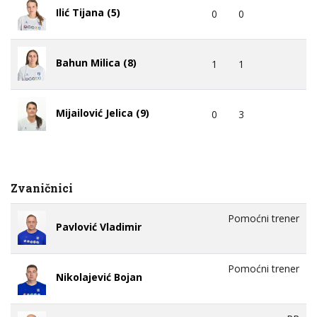
Ilić Tijana (5)
0
0
Bahun Milica (8)
1
1
Mijailović Jelica (9)
0
3
Zvaničnici
Pomoćni trener
Pavlović Vladimir
Pomoćni trener
Nikolajević Bojan