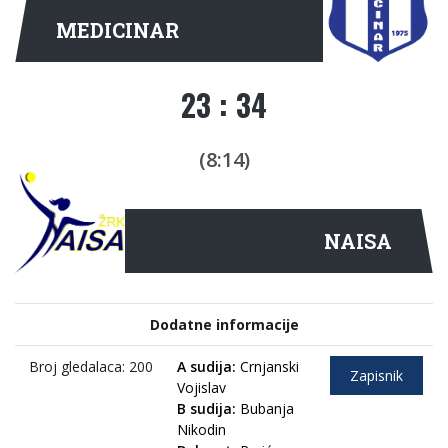
MEDICINAR
23 : 34
(8:14)
NAISA
Dodatne informacije
Broj gledalaca: 200
A sudija:
Crnjanski
Zapisnik
Vojislav
B sudija:
Bubanja
Nikodin