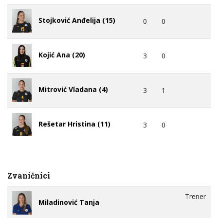
Stojković Anđelija (15)
0
0
Kojić Ana (20)
3
0
Mitrović Vladana (4)
3
1
Rešetar Hristina (11)
3
0
Zvaničnici
Trener
Miladinović Tanja