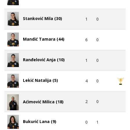
Stanković Mila (30)
1
0
Mandić Tamara (44)
6
0
Ranđelović Anja (10)
1
0
Lekić Natalija (5)
4
0
2
0
Aćimović Milica (18)
Bukurić Lana (9)
0
1