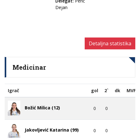
Delegat:
Perić
Dejan
Detaljna statistika
Medicinar
Igrač
gol
2`
dk
MVP
Božić Milica (12)
0
0
Jakovljević Katarina (99)
0
0