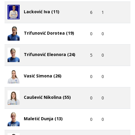
Lacković Iva (11)
6
1
Trifunović Dorotea (19)
0
0
Trifunović Eleonora (24)
5
0
Vasić Simona (26)
0
0
Caušević Nikolina (55)
0
0
Maletić Dunja (13)
0
0