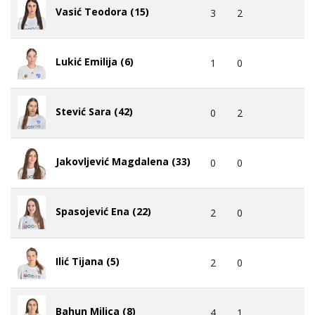
Vasić Teodora (15)
3
2
Lukić Emilija (6)
1
0
Stević Sara (42)
0
2
Jakovljević Magdalena (33)
0
0
Spasojević Ena (22)
2
0
Ilić Tijana (5)
2
0
Bahun Milica (8)
4
1