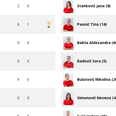
2
0
Stanković Jana (8)
6
1
Paunić Tina (14)
0
0
Bakša Aleksandra (6
0
0
Radović Sara (5)
9
0
Bulatović Nikolina (2
0
0
Simonović Nevena (4