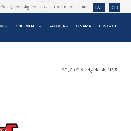
office@arkus-liga.rs
+381 63 83 13 403
LAT
ĆIR
JE
DOKUMENTI
GALERIJA
O NAMA
KONTAKT
SC „Čair“, 9. brigade bb, Niš