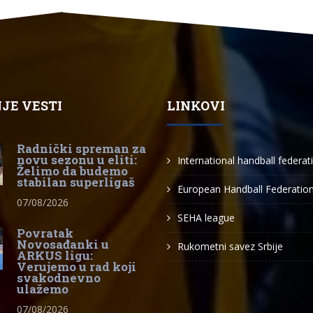
JE VESTI
LINKOVI
Radnički spreman za
novu sezonu u eliti:
International handball federat
Želimo da budemo
stabilan superligaš
European Handball Federatio
07/08/2026
SEHA league
Povratak
Novosađanki u
Rukometni savez Srbije
ARKUS ligu:
Verujemo u rad koji
svakodnevno
ulažemo
07/08/2026