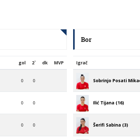
Bor
gol
2`
dk
MVP
Igrač
0
0
Sobrinjo Posati Mikae
0
0
Ilić Tijana (16)
0
0
Šerifi Sabina (3)