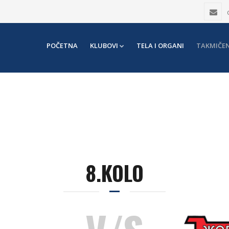
POČETNA
KLUBOVI
TELA I ORGANI
TAKMIČEN
8.KOLO