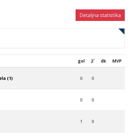
Detaljna statistika
gol
2`
dk
MVP
0
0
la (1)
0
0
1
0