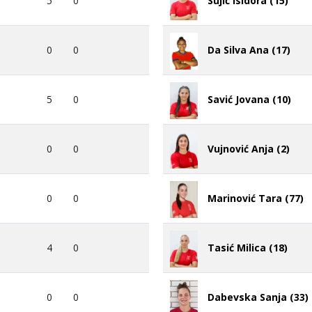
5
0
Sujić Isidora (15)
0
0
Da Silva Ana (17)
5
0
Savić Jovana (10)
0
0
Vujnović Anja (2)
0
0
Marinović Tara (77)
4
0
Tasić Milica (18)
0
0
Dabevska Sanja (33)