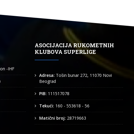
ASOCIJACIJA RUKOMETNIH
KLUBOVA SUPERLIGE
ion -IHF
Adresa:
Tošin bunar 272, 11070 Novi
n
Beograd
PIB:
111517078
Tekući:
160 - 553618 - 56
Matični broj:
28719663