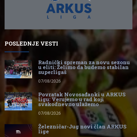
POSLEDNJE VESTI
Radnički spreman za novu sezonu
u eliti: Želimo da budemo stabilan
superligaš
07/08/2026
Povratak Novosađanki u ARKUS
ligu: Verujemo u rad koji
svakodnevno ulažemo
07/08/2026
Železničar-Jug novi član ARKUS
lige