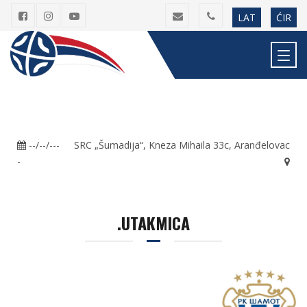
LAT
ĆIR
--/--/---
SRC „Šumadija“, Kneza Mihaila 33c, Aranđelovac
-
.UTAKMICA