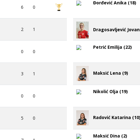
Đorđević Anika (18)
6
0
2
1
Dragosavljević Jovan
Petrić Emilija (22)
0
0
Maksić Lena (9)
3
1
Nikolić Olja (19)
0
0
Radović Katarina (10
5
0
Maksić Dina (2)