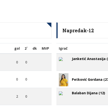
Napredak-12
gol
2`
dk
MVP
Igrač
Janketić Anastasija (
0
0
0
0
Petković Gordana (2
Balaban Dijana (12)
2
0