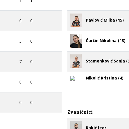
7
1
Pavlović Milka (15)
0
0
Ćurčin Nikolina (13)
3
0
Stamenković Sanja (
7
0
Nikolić Kristina (4)
0
0
0
0
Zvaničnici
Rakić Igor