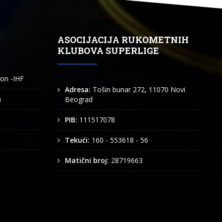
ASOCIJACIJA RUKOMETNIH
KLUBOVA SUPERLIGE
ion -IHF
Adresa:
Tošin bunar 272, 11070 Novi
n
Beograd
PIB:
111517078
Tekući:
160 - 553618 - 56
Matični broj:
28719663