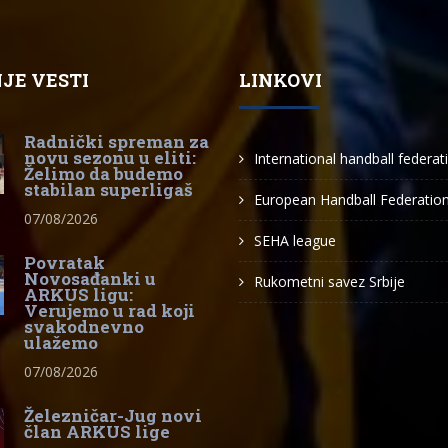
JE VESTI
LINKOVI
Radnički spreman za
novu sezonu u eliti:
International handball federat
Želimo da budemo
stabilan superligaš
European Handball Federatio
07/08/2026
SEHA league
Povratak
Novosađanki u
Rukometni savez Srbije
ARKUS ligu:
Verujemo u rad koji
svakodnevno
ulažemo
07/08/2026
Železničar-Jug novi
član ARKUS lige