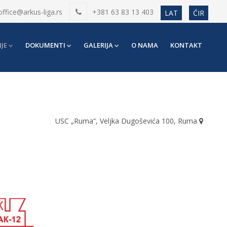
office@arkus-liga.rs
+381 63 83 13 403
LAT
ĆIR
JE
DOKUMENTI
GALERIJA
O NAMA
KONTAKT
USC „Ruma“, Veljka Dugoševića 100, Ruma