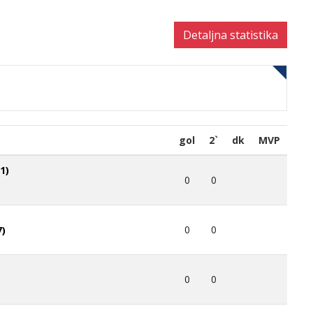
Detaljna statistika
gol
2`
dk
MVP
1)
0
0
0
0
7)
0
0