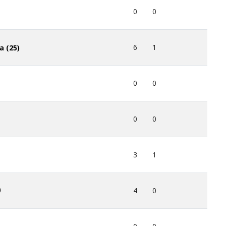
0
0
6
1
a (25)
0
0
0
0
3
1
)
4
0