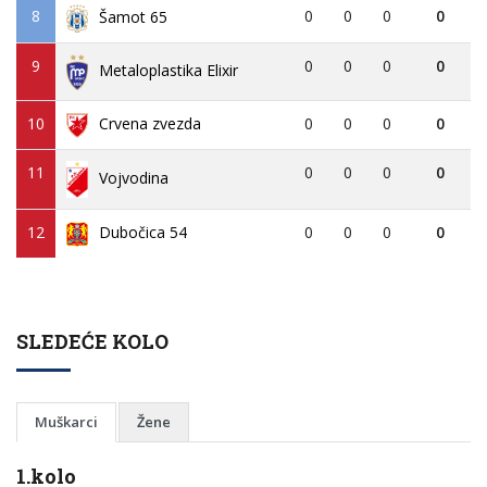
8
0
0
0
0
Šamot 65
9
0
0
0
0
Metaloplastika Elixir
10
Crvena zvezda
0
0
0
0
11
0
0
0
0
Vojvodina
12
Dubočica 54
0
0
0
0
SLEDEĆE KOLO
Muškarci
Žene
1.kolo