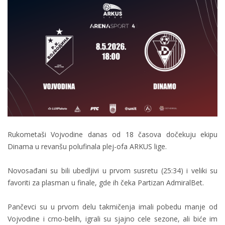
Rukometaši Vojvodine danas od 18 časova dočekuju ekipu
Dinama u revanšu polufinala plej-ofa ARKUS lige.
Novosađani su bili ubedljivi u prvom susretu (25:34) i veliki su
favoriti za plasman u finale, gde ih čeka Partizan AdmiralBet.
Pančevci su u prvom delu takmičenja imali pobedu manje od
Vojvodine i crno-belih, igrali su sjajno cele sezone, ali biće im