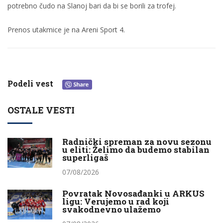
potrebno čudo na Slanoj bari da bi se borili za trofej.
Prenos utakmice je na Areni Sport 4.
Podeli vest
OSTALE VESTI
Radnički spreman za novu sezonu
u eliti: Želimo da budemo stabilan
superligaš
07/08/2026
Povratak Novosađanki u ARKUS
ligu: Verujemo u rad koji
svakodnevno ulažemo