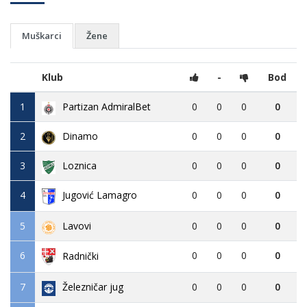
Muškarci
Žene
Klub
-
Bod
1
Partizan AdmiralBet
0
0
0
0
2
Dinamo
0
0
0
0
3
Loznica
0
0
0
0
4
Jugović Lamagro
0
0
0
0
5
Lavovi
0
0
0
0
6
0
0
0
0
Radnički
7
Železničar jug
0
0
0
0