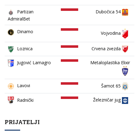
Partizan
Dubočica 54
AdmiralBet
Dinamo
Vojvodina
Loznica
Crvena zvezda
Jugović Lamagro
Metaloplastika Elixir
Lavovi
Šamot 65
Železničar jug
Radnički
PRIJATELJI