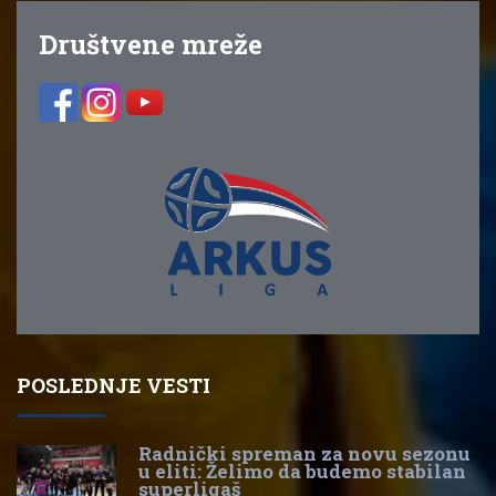
Društvene mreže
POSLEDNJE VESTI
Radnički spreman za novu sezonu
u eliti: Želimo da budemo stabilan
superligaš