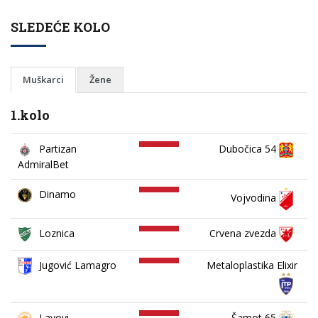
SLEDEĆE KOLO
Muškarci
Žene
1.kolo
Partizan
Dubočica 54
AdmiralBet
Dinamo
Vojvodina
Loznica
Crvena zvezda
Jugović Lamagro
Metaloplastika Elixir
Lavovi
Šamot 65