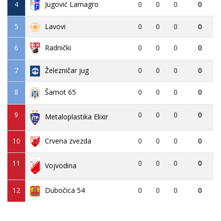
4
Jugović Lamagro
0
0
0
0
5
Lavovi
0
0
0
0
6
0
0
0
0
Radnički
7
Železničar jug
0
0
0
0
8
0
0
0
0
Šamot 65
9
0
0
0
0
Metaloplastika Elixir
10
Crvena zvezda
0
0
0
0
11
0
0
0
0
Vojvodina
12
Dubočica 54
0
0
0
0