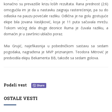
konačno su prevazišle krizu loših rezultata. Rana prednost (2:6)
omogućila im je da u nastavku zaigraju rasterećenije, pa su do
odlaska na pauzu povećale razliku. Odlična je na golu gostujuće
ekipe bila Jovana Vasiljković, koja je 11 puta sačuvala mrežu.
Tokom većeg dela druge deonice Ruma je čuvala razliku, a
domaćin je u završnici ublažio poraz.
Mia Grujić, najefikasnija u pobedničkom sastavu sa sedam
pogodaka, nagrađena je MVP priznanjem. Teodora Mitrović je
predvodila ekipu Bekamenta BB, takođe sa sedam golova.
Podeli vest
OSTALE VESTI