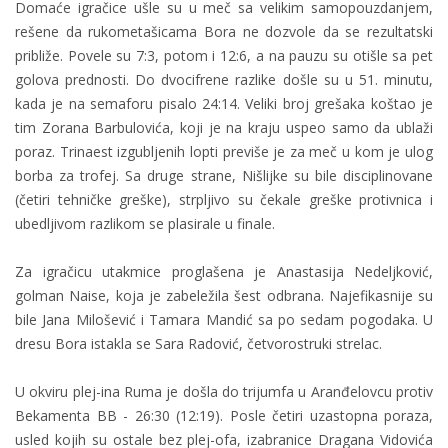
Domaće igračice ušle su u meč sa velikim samopouzdanjem,
rešene da rukometašicama Bora ne dozvole da se rezultatski
približe. Povele su 7:3, potom i 12:6, a na pauzu su otišle sa pet
golova prednosti. Do dvocifrene razlike došle su u 51. minutu,
kada je na semaforu pisalo 24:14. Veliki broj grešaka koštao je
tim Zorana Barbulovića, koji je na kraju uspeo samo da ublaži
poraz. Trinaest izgubljenih lopti previše je za meč u kom je ulog
borba za trofej. Sa druge strane, Nišlijke su bile disciplinovane
(četiri tehničke greške), strpljivo su čekale greške protivnica i
ubedljivom razlikom se plasirale u finale.
Za igračicu utakmice proglašena je Anastasija Nedeljković,
golman Naise, koja je zabeležila šest odbrana. Najefikasnije su
bile Jana Milošević i Tamara Mandić sa po sedam pogodaka. U
dresu Bora istakla se Sara Radović, četvorostruki strelac.
U okviru plej-ina Ruma je došla do trijumfa u Aranđelovcu protiv
Bekamenta BB - 26:30 (12:19). Posle četiri uzastopna poraza,
usled kojih su ostale bez plej-ofa, izabranice Dragana Vidovića