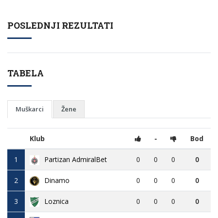
POSLEDNJI REZULTATI
TABELA
Muškarci
Žene
Klub
-
Bod
1
Partizan AdmiralBet
0
0
0
0
2
Dinamo
0
0
0
0
3
Loznica
0
0
0
0