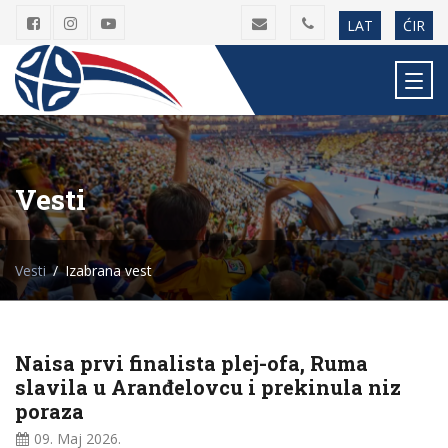
LAT
ĆIR
Vesti
Vesti
Izabrana vest
Naisa prvi finalista plej-ofa, Ruma
slavila u Aranđelovcu i prekinula niz
poraza
09. Maj
2026.