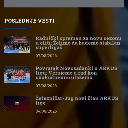
POSLEDNJE VESTI
Radnički spreman za novu sezonu
u eliti: Želimo da budemo stabilan
superligaš
07/08/2026
Povratak Novosađanki u ARKUS
ligu: Verujemo u rad koji
svakodnevno ulažemo
07/08/2026
Železničar-Jug novi član ARKUS
lige
04/08/2026