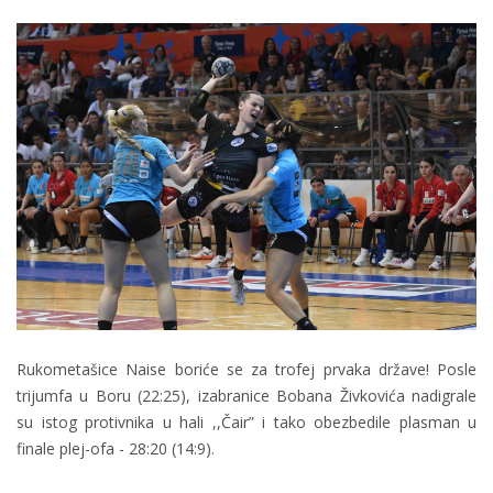
Rukometašice Naise boriće se za trofej prvaka države! Posle
trijumfa u Boru (22:25), izabranice Bobana Živkovića nadigrale
su istog protivnika u hali ,,Čair” i tako obezbedile plasman u
finale plej-ofa - 28:20 (14:9).