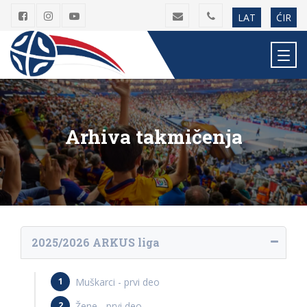
LAT
ĆIR
Arhiva takmičenja
2025/2026 ARKUS liga
Muškarci - prvi deo
Žene - prvi deo