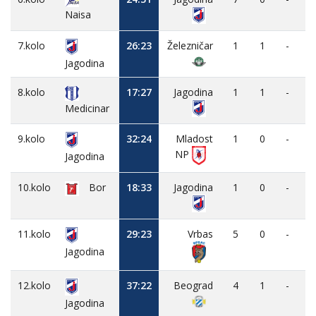
Naisa
7.kolo
26:23
Železničar
1
1
-
Jagodina
8.kolo
17:27
Jagodina
1
1
-
Medicinar
9.kolo
32:24
Mladost
1
0
-
NP
Jagodina
10.kolo
Bor
18:33
Jagodina
1
0
-
11.kolo
29:23
Vrbas
5
0
-
Jagodina
12.kolo
37:22
Beograd
4
1
-
Jagodina