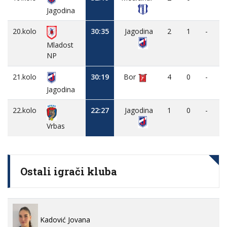
Jagodina
20.kolo
30:35
Jagodina
2
1
-
Mladost
NP
21.kolo
30:19
Bor
4
0
-
Jagodina
22.kolo
22:27
Jagodina
1
0
-
Vrbas
Ostali igrači kluba
Kadović Jovana