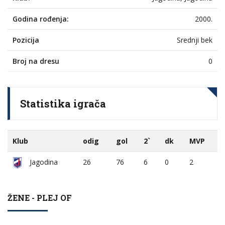
Godina rođenja:
2000.
Pozicija
Srednji bek
Broj na dresu
0
Statistika igrača
Klub
odig
gol
2`
dk
MVP
Jagodina
26
76
6
0
2
ŽENE - PLEJ OF