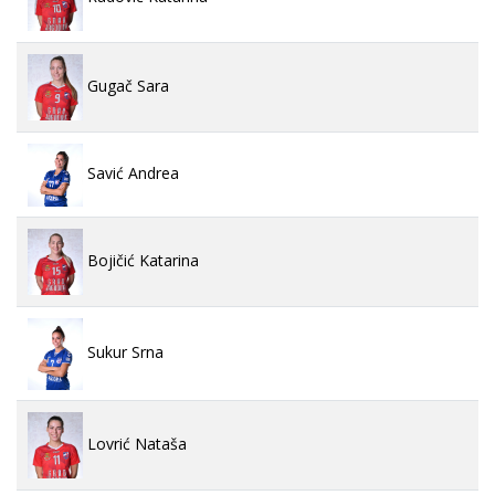
Gugač Sara
Savić Andrea
Bojičić Katarina
Sukur Srna
Lovrić Nataša