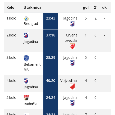
Kolo
Utakmica
gol
2`
dk
M
1.kolo
23:43
Jagodina
5
2
-
Beograd
2.kolo
37:18
Crvena
1
0
-
zvezda.
Jagodina
3.kolo
28:29
Jagodina
5
0
-
Bekament
BB
4.kolo
40:20
Vojvodina.
4
0
-
Jagodina
5.kolo
24:24
Jagodina
4
0
-
Radnički.
6.kolo
24:31
Jagodina
7
0
-