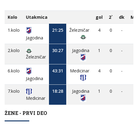
Kolo
Utakmica
gol
2`
dk
MV
1.kolo
21:25
Železničar
4
0
-
-
Jagodina
2.kolo
30:27
Jagodina
1
0
-
-
Železničar
6.kolo
43:31
Medicinar
4
0
-
-
Jagodina
7.kolo
18:28
Jagodina
1
0
-
-
Medicinar
ŽENE - PRVI DEO