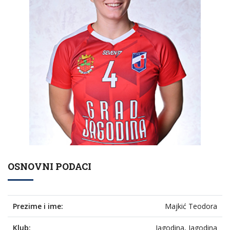
OSNOVNI PODACI
Prezime i ime:
Majkić Teodora
Klub:
Jagodina, Jagodina